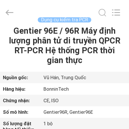
sâu
2
nhà
cung
cấp.
Dụng cụ kiểm tra PCR
Copyright
©
2022
Gentier 96E / 96R Máy định
TRANG
-
2025
lượng phân tử di truyền QPCR
CHỦ
Wuhan
Bonnin
Technology
RT-PCR Hệ thống PCR thời
Ltd..
All
CÁC
Rights
gian thực
Reserved.
Developed
SẢN
by
ECER
PHẨM
Nguồn gốc:
Vũ Hán, Trung Quốc
Hàng hiệu:
BonninTech
VIDEO
Chứng nhận:
CE, ISO
Số mô hình:
Gentier96R, Gentier96E
VỀ
CHÚNG
Số lượng đặt
1 bộ