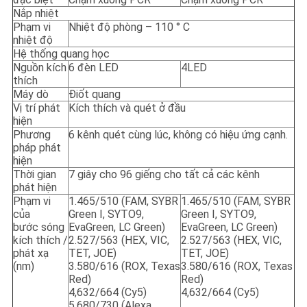
Nắp nhiệt
Phạm vi
Nhiệt độ phòng – 110 ° C
nhiệt độ
Hệ thống quang học
Nguồn kích
6 đèn LED
4LED
thích
Máy dò
Điốt quang
Vị trí phát
Kích thích và quét ở đầu
hiện
Phương
6 kênh quét cùng lúc, không có hiệu ứng cạnh.
pháp phát
hiện
Thời gian
7 giây cho 96 giếng cho tất cả các kênh
phát hiện
Phạm vi
1.465/510 (FAM, SYBR
1.465/510 (FAM, SYBR
của
Green I, SYTO9,
Green I, SYTO9,
bước sóng
EvaGreen, LC Green)
EvaGreen, LC Green)
kích thích /
2.527/563 (HEX, VIC,
2.527/563 (HEX, VIC,
phát xạ
TET, JOE)
TET, JOE)
(nm)
3.580/616 (ROX, Texas
3.580/616 (ROX, Texas
Red)
Red)
4,632/664 (Cy5)
4,632/664 (Cy5)
5.680/730 (Alexa