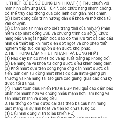
1. THIẾT KẾ ĐỂ SỬ DỤNG LINH HOẠT (1) Tiêu chuẩn với
màn hình cảm ứng LCD 10.4 '', các chức năng nhanh chóng,
có thể truy cập thông qua các lệnh đơn giản, một chạm.
(2) Hoạt động của trình hướng dẫn để khóa và mở khóa tủ
vận chuyển.
(3) Cảnh báo tin nhắn cho biết trạng thái của máy.(4) Phần
mềm cập nhật cổng USB và chương trình cơ sở.(5) Chức
năng bảo vệ ngắt nguồn độc đáo có thể lưu tất cả các cấu
hình đã thiết lập khi mất điện đột ngột và cho phép thử
nghiệm tiếp tục khi nguồn điện được khôi phục.
2. HỆ THỐNG LÀM NHIỆT NHANH VÀ ĐỒNG NHẤT
(1) Nắp đậy kín có nhiệt độ và áp suất đẳng áp không đổi.
(2) Bệ nâng hạ và khóa tự động được điều khiển bằng điện.
(3) Khối nhiệt dựa trên công nghệ ống dẫn nhiệt được cải
tiến, dẫn đến sự đồng nhất nhiệt độ của lintra-giếng phi
thường và khả năng tái tạo giữa các giếng, giữa các chu kỳ
được tối đa hóa.
(4) Thuật toán điều khiển PID & DSP hiệu quả cao đảm bảo
phản hồi nhanh hơn và chống nhiễu mạnh hơn, làm nóng và
tản nhiệt nhanh và đồng đều.
3. Hệ thống có thể được cài đặt theo ba cấu hình riêng
biệt mang lại sự linh hoạt và tiện lợi chưa từng có.
(1) Cấu hình đồng vị trí (điều khiển PC).