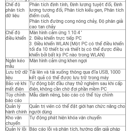
Chế độ
Phân tích định tính, Định lượng tuyệt đối, Định
phân tích
lượng tương đối, Phân tích kiểu gen, Phân tích
dữ liệu
điểm cuối,
Phân tích đường cong nóng chảy, Độ phân giải
cao tan chảy
Chế độ
Màn hình cảm ứng 1.10.4 '
điều khiển
2. Điều khiển trực tiếp PC
3. Điều khiển WLAN (Một PC có thể điều khiển
tối đa 10 thiết bị và thiết bị có thể được điều
khiển bởi bất kỳ PC nào trong WLAN)
Ngăn kéo
Màn hình cảm ứng khen ngợi
mẫu
Lưu trữ dữ
Tải lên và tải xuống thông qua đĩa USB, 1000
liệu
kết quả có thể được lưu trữ trong máy
Bảo vệ khi
Tự động bắt đầu chạy thử nghiệm sau khi cấp
mất điện
điện, không cần chờ đợi phần mềm PC
Tùy chỉnh
Mẫu dành riêng, báo cáo có thể tùy chỉnh
báo cáo
Quản lý
Quản trị viên có thể đặt giới hạn chức năng cho
hành chính
người dùng
Kho vận
Tự động phát hiện khóa vận chuyển
chuyển
Quản lý lỗi
Báo cáo lỗi và phân tích, hướng dẫn giải pháp