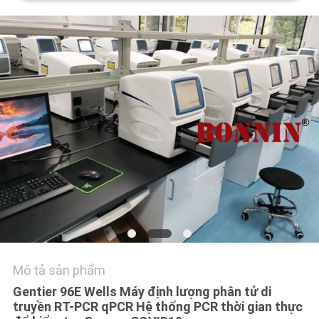
HỆ
CHÚNG
TÔI
YÊU
CẦU
BÁO
GIÁ
SƠ
ĐỒ
TRANG
Mô tả sản phẩm
WEB
Gentier 96E Wells Máy định lượng phân tử di
truyền RT-PCR qPCR Hệ thống PCR thời gian thực