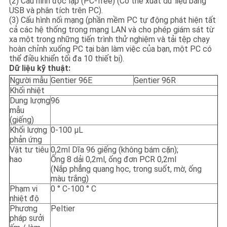
(2) Cấu hình độc lập (PC-free) (Có thể xuất dữ liệu bằng
USB và phân tích trên PC).
(3) Cấu hình nối mạng (phần mềm PC tự động phát hiện tất
cả các hệ thống trong mạng LAN và cho phép giám sát từ
xa một trong những tiến trình thử nghiệm và tải tệp chạy
hoàn chỉnh xuống PC tại bàn làm việc của bạn, một PC có
thể điều khiển tối đa 10 thiết bị).
Dữ liệu kỹ thuật:
Người mẫu
Gentier 96E
Gentier 96R
Khối nhiệt
Dung lượng
96
mẫu
(giếng)
Khối lượng
0-100 μL
phản ứng
Vật tư tiêu
0,2ml Dĩa 96 giếng (không bám cặn);
hao
Ống 8 dải 0,2ml, ống đơn PCR 0,2ml
(Nắp phẳng quang học, trong suốt, mờ, ống
màu trắng)
Phạm vi
0 ° C-100 ° C
nhiệt độ
Phương
Peltier
pháp sưởi