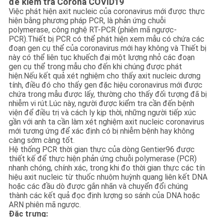
để kiểm tra Corona COVID19
PRIVACY
Việc phát hiện axit nucleic của coronavirus mới được thực
hiện bằng phương pháp PCR, là phản ứng chuỗi
POLICY
polymerase, công nghệ RT-PCR (phiên mã ngược-
PCR).Thiết bị PCR có thể phát hiện xem mẫu có chứa các
đoạn gen cụ thể của coronavirus mới hay không và Thiết bị
này có thể liên tục khuếch đại một lượng nhỏ các đoạn
gen cụ thể trong mẫu cho đến khi chúng được phát
hiện.Nếu kết quả xét nghiệm cho thấy axit nucleic dương
tính, điều đó cho thấy gen đặc hiệu coronavirus mới được
chứa trong mẫu được lấy, thường cho thấy đối tượng đã bị
nhiễm vi rút.Lúc này, người được kiểm tra cần đến bệnh
viện để điều trị và cách ly kịp thời, những người tiếp xúc
gần với anh ta cần làm xét nghiệm axit nucleic coronavirus
mới tương ứng để xác định có bị nhiễm bệnh hay không
càng sớm càng tốt.
Hệ thống PCR thời gian thực của dòng Gentier96 được
thiết kế để thực hiện phản ứng chuỗi polymerase (PCR)
nhanh chóng, chính xác, trong khi đo thời gian thực các tín
hiệu axit nucleic từ thuốc nhuộm huỳnh quang liên kết DNA
hoặc các đầu dò được gắn nhãn và chuyển đổi chúng
thành các kết quả đọc định lượng so sánh của DNA hoặc
ARN phiên mã ngược.
Đặc trưng: