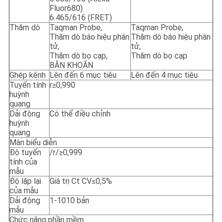
Fluor680)
6.465/616 (FRET)
Thăm dò
Taqman Probe,
Taqman Probe,
Thăm dò báo hiệu phân
Thăm dò báo hiệu phân
tử,
tử,
Thăm dò bọ cạp,
Thăm dò bọ cạp
BĂN KHOĂN
Ghép kênh
Lên đến 6 mục tiêu
Lên đến 4 mục tiêu
Tuyến tính
r≥0,990
huỳnh
quang
Dải động
Có thể điều chỉnh
huỳnh
quang
Màn biểu diễn
Độ tuyến
/r/≥0,999
tính của
mẫu
Độ lặp lại
Giá trị Ct CV≤0,5%
của mẫu
Dải động
1-1010 bản
mẫu
Chức năng phần mềm