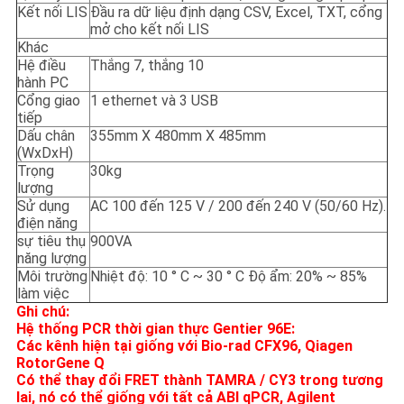
Kết nối LIS
Đầu ra dữ liệu định dạng CSV, Excel, TXT, cổng
mở cho kết nối LIS
Khác
Hệ điều
Thắng 7, thắng 10
hành PC
Cổng giao
1 ethernet và 3 USB
tiếp
Dấu chân
355mm X 480mm X 485mm
(WxDxH)
Trọng
30kg
lượng
Sử dụng
AC 100 đến 125 V / 200 đến 240 V (50/60 Hz).
điện năng
sự tiêu thụ
900VA
năng lượng
Môi trường
Nhiệt độ: 10 ° C ~ 30 ° C Độ ẩm: 20% ~ 85%
làm việc
Ghi chú:
Hệ thống PCR thời gian thực Gentier 96E:
Các kênh hiện tại giống với Bio-rad CFX96, Qiagen
RotorGene Q
Có thể thay đổi FRET thành TAMRA / CY3 trong tương
lai, nó có thể giống với tất cả ABI qPCR, Agilent