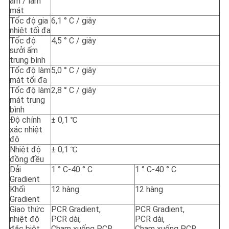
ấm / làm
mát
Tốc độ gia
6,1 ° C / giây
nhiệt tối đa
Tốc độ
4,5 ° C / giây
sưởi ấm
trung bình
Tốc độ làm
5,0 ° C / giây
mát tối đa
Tốc độ làm
2,8 ° C / giây
mát trung
bình
Độ chính
± 0,1 ℃
xác nhiệt
độ
Nhiệt độ
± 0,1 ℃
đồng đều
Dải
1 ° C-40 ° C
1 ° C-40 ° C
Gradient
Khối
12 hàng
12 hàng
Gradient
Giao thức
PCR Gradient,
PCR Gradient,
nhiệt độ
PCR dài,
PCR dài,
đặc biệt
Chạm xuống PCR
Chạm xuống PCR