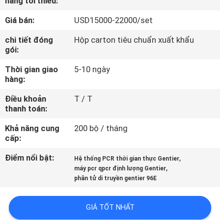
hàng tối thiểu:
TÔI
Giá bán:
USD15000-22000/set
THAM
chi tiết đóng
Hộp carton tiêu chuẩn xuất khẩu
gói:
QUAN
Thời gian giao
5-10 ngày
NHÀ
hàng:
MÁY
Điều khoản
T / T
thanh toán:
KIỂM
Khả năng cung
200 bộ / tháng
SOÁT
cấp:
CHẤT
Điểm nổi bật:
,
Hệ thống PCR thời gian thực Gentier
,
LƯỢNG
máy pcr qpcr định lượng Gentier
phân tử di truyền gentier 96E
LIÊN
GIÁ TỐT NHẤT