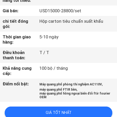
hàng tối thiểu:
TÔI
Giá bán:
USD15000-28800/set
THAM
chi tiết đóng
Hộp carton tiêu chuẩn xuất khẩu
gói:
QUAN
Thời gian giao
5-10 ngày
NHÀ
hàng:
MÁY
Điều khoản
T / T
thanh toán:
KIỂM
Khả năng cung
100 bộ / tháng
SOÁT
cấp:
CHẤT
Điểm nổi bật:
,
Máy quang phổ phòng thí nghiệm AC110V
,
LƯỢNG
máy quang phổ FTIR bền
máy quang phổ hồng ngoại biến đổi ftir fourier
OEM
LIÊN
GIÁ TỐT NHẤT