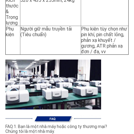
Kích
520 x 435 x 255mm, 24kg
thước
&
Trọng
lượng
Phụ
Người giữ mẫu truyền tải
Phụ kiện tùy chọn như
kiện
(Tiêu chuẩn)
pin khí, pin chất lỏng,
phản xạ khuyết /
gương, ATR phản xạ
đơn / đa, vv
FAQ 1. Bạn là một nhà máy hoặc công ty thương mại?
Chúng tôi là một nhà máy.