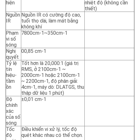
hiện
nhiệt độ (không cần
thiết)
Nguồn
Nguồn IR có cường độ cao,
IR
tuổi thọ dài, làm mát bằng
không khí
Phạm
7800cm-1~350cm-1
vi số
sóng
Nghị
00,85 cm-1
quyết
Tỷ lệ
Tốt hơn là 20,000:1 (giá trị
tín
RMS, ở 2100cm-1 ~
hiệu-
2000cm-1 hoặc 2100cm-1
tầm
~ 2200cm-1, độ phân giải:
ồn
4cm-1, máy dò: DLATGS, thu
thập dữ liệu 1 phút)
Độ
±0,01 cm-1
chính
xác
của số
sóng
Tốc
Điều khiển vi xử lý, tốc độ
độ
quét khác nhau có thể chọn.