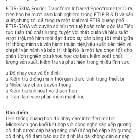
PRIVACY
FTIR-530A Fourier Transform Infrared Spectrometer Dựa
POLICY
trên hơn ba mươi năm kinh nghiệm trong FTIR R & D và sản
xuất,chúng tôi đã tung ra một loại mới FTIR quang phổ
FTIR-530A với quyền sở hữu trí tuệ hoàn toàn độc lậpTiếp
tục tuân thủ chất lượng tuyệt vời nhất quán và hiệu suất
vượt trội, mô hình mới đạt được sự cân bằng tốt nhất giữa
trí thông minh và vận hành thuận tiện,hiệu suất tiên tiến và
chi phí vận hành và bảo trì thấpNó là một lựa chọn tốt cho
phân tích nghiên cứu khoa học cơ bản, kiểm soát chất
lượng sản xuất, kiểm tra và phát hiện trong nhiều lĩnh vực.
u Độ nhạy cao và ổn định
u Kiểm tra thông minh thời gian thực tình trạng thiết bị
u Nhiều tùy chọn truyền thông
u Kiểm tra linh hoạt và thuận tiện
u Trạm làm việc phần mềm mạnh mẽ
Đặc điểm
l Hệ thống quang học độ nhạy cao: interferometer
Michelson góc khối kết hợp với công nghệ sắp xếp gương
cố định được cấp bằng sáng chế (đồng bộ sắp xếp gương
cố định), để đảm bảo sự ổn định lâu dài,không cần sự sắp