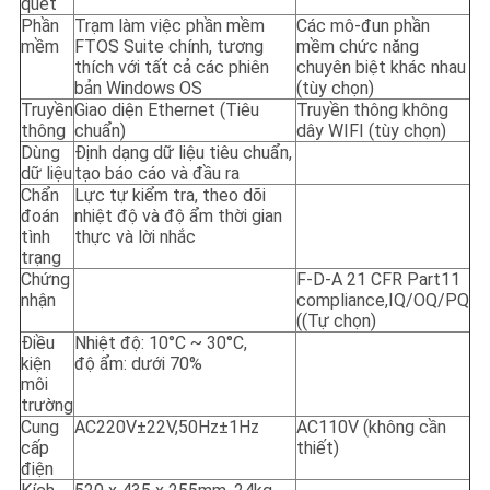
quét
Phần
Trạm làm việc phần mềm
Các mô-đun phần
mềm
FTOS Suite chính, tương
mềm chức năng
thích với tất cả các phiên
chuyên biệt khác nhau
bản Windows OS
(tùy chọn)
Truyền
Giao diện Ethernet (Tiêu
Truyền thông không
thông
chuẩn)
dây WIFI (tùy chọn)
Dùng
Định dạng dữ liệu tiêu chuẩn,
dữ liệu
tạo báo cáo và đầu ra
Chẩn
Lực tự kiểm tra, theo dõi
đoán
nhiệt độ và độ ẩm thời gian
tình
thực và lời nhắc
trạng
Chứng
F-D-A 21 CFR Part11
nhận
compliance,IQ/OQ/PQ
((Tự chọn)
Điều
Nhiệt độ: 10°C ~ 30°C,
kiện
độ ẩm: dưới 70%
môi
trường
Cung
AC220V±22V,50Hz±1Hz
AC110V (không cần
cấp
thiết)
điện