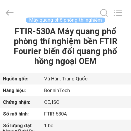
phổ
phòng
thí
nghiệm
AA320N
Máy quang phổ phòng thí nghiệm
supplier.
Copyright
©
FTIR-530A Máy quang phổ
TRANG
2022
-
phòng thí nghiệm bền FTIR
CHỦ
2025
Wuhan
Bonnin
Fourier biến đổi quang phổ
Technology
Ltd..
CÁC
All
hồng ngoại OEM
Rights
Reserved.
SẢN
Developed
by
ECER
PHẨM
Nguồn gốc:
Vũ Hán, Trung Quốc
Hàng hiệu:
BonninTech
VIDEO
Chứng nhận:
CE, ISO
Số mô hình:
FTIR-530A
VỀ
CHÚNG
Số lượng đặt
1 bộ