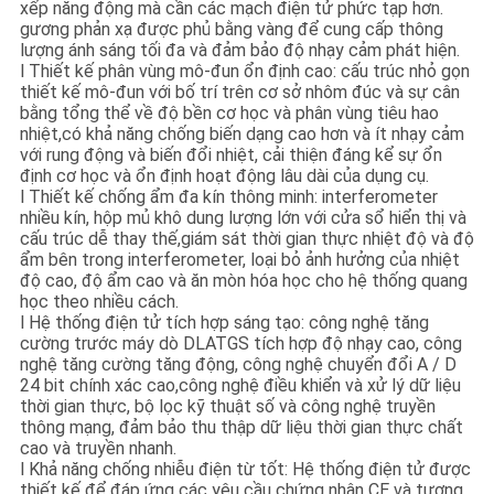
xếp năng động mà cần các mạch điện tử phức tạp hơn.
gương phản xạ được phủ bằng vàng để cung cấp thông
lượng ánh sáng tối đa và đảm bảo độ nhạy cảm phát hiện.
l Thiết kế phân vùng mô-đun ổn định cao: cấu trúc nhỏ gọn
thiết kế mô-đun với bố trí trên cơ sở nhôm đúc và sự cân
bằng tổng thể về độ bền cơ học và phân vùng tiêu hao
nhiệt,có khả năng chống biến dạng cao hơn và ít nhạy cảm
với rung động và biến đổi nhiệt, cải thiện đáng kể sự ổn
định cơ học và ổn định hoạt động lâu dài của dụng cụ.
l Thiết kế chống ẩm đa kín thông minh: interferometer
nhiều kín, hộp mủ khô dung lượng lớn với cửa sổ hiển thị và
cấu trúc dễ thay thế,giám sát thời gian thực nhiệt độ và độ
ẩm bên trong interferometer, loại bỏ ảnh hưởng của nhiệt
độ cao, độ ẩm cao và ăn mòn hóa học cho hệ thống quang
học theo nhiều cách.
l Hệ thống điện tử tích hợp sáng tạo: công nghệ tăng
cường trước máy dò DLATGS tích hợp độ nhạy cao, công
nghệ tăng cường tăng động, công nghệ chuyển đổi A / D
24 bit chính xác cao,công nghệ điều khiển và xử lý dữ liệu
thời gian thực, bộ lọc kỹ thuật số và công nghệ truyền
thông mạng, đảm bảo thu thập dữ liệu thời gian thực chất
cao và truyền nhanh.
l Khả năng chống nhiễu điện từ tốt: Hệ thống điện tử được
thiết kế để đáp ứng các yêu cầu chứng nhận CE và tương