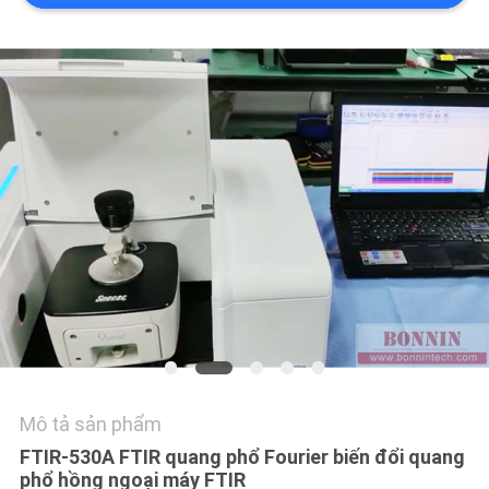
HỆ
CHÚNG
TÔI
YÊU
CẦU
BÁO
GIÁ
SƠ
ĐỒ
TRANG
Mô tả sản phẩm
WEB
FTIR-530A FTIR quang phổ Fourier biến đổi quang
phổ hồng ngoại máy FTIR