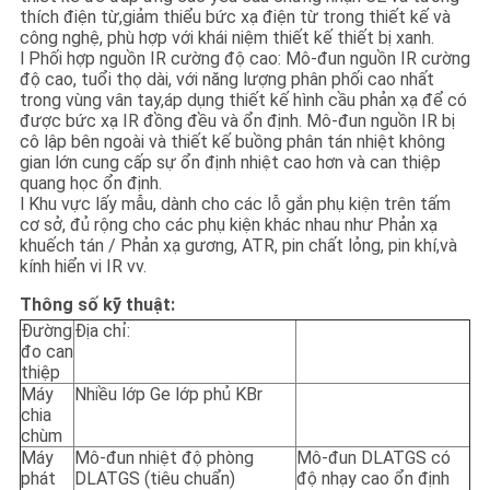
thích điện từ,giảm thiểu bức xạ điện từ trong thiết kế và
công nghệ, phù hợp với khái niệm thiết kế thiết bị xanh.
l Phối hợp nguồn IR cường độ cao: Mô-đun nguồn IR cường
độ cao, tuổi thọ dài, với năng lượng phân phối cao nhất
trong vùng vân tay,áp dụng thiết kế hình cầu phản xạ để có
được bức xạ IR đồng đều và ổn định. Mô-đun nguồn IR bị
cô lập bên ngoài và thiết kế buồng phân tán nhiệt không
gian lớn cung cấp sự ổn định nhiệt cao hơn và can thiệp
quang học ổn định.
l Khu vực lấy mẫu, dành cho các lỗ gắn phụ kiện trên tấm
cơ sở, đủ rộng cho các phụ kiện khác nhau như Phản xạ
khuếch tán / Phản xạ gương, ATR, pin chất lỏng, pin khí,và
kính hiển vi IR vv.
Thông số kỹ thuật:
Đường
Địa chỉ:
đo can
thiệp
Máy
Nhiều lớp Ge lớp phủ KBr
chia
chùm
Máy
Mô-đun nhiệt độ phòng
Mô-đun DLATGS có
phát
DLATGS (tiêu chuẩn)
độ nhạy cao ổn định