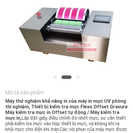
HỆ
CHÚNG
TÔI
YÊU
CẦU
BÁO
GIÁ
SƠ
Mô tả sản phẩm
ĐỒ
Máy thử nghiệm khả năng in của máy in mực UV phòng
thí nghiệm, Thiết bị kiểm tra mực Flexo Offset Gravure
TRANG
Máy kiểm tra mực in Offset tự động / Máy kiểm tra
WEB
mực in,
Lắp đặt giấy, điều chỉnh độ nhớt mực, sự cần thiết
phải kiểm tra mực vào hộp thiết bị mực, và không khí ra
khỏi mực cho đến khi tràn.Các vòi phun của máy mực được