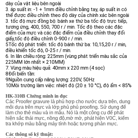
dày của vật liệu bên ngoài
3. áp suất in: -1 + 1mm điều chỉnh bằng tay, áp suất in có
thể được điều chỉnh theo độ dày của chính xác bên ngoài
3. tốc độ mực đồng bộ: bánh xe thứ ba tốc độ trực tiếp,
tương ứng, 400, 550, 700 r / min. Tốc độ theo các đặc
điểm của mực và các đặc điểm của điều chỉnh thay đổi
giấy,tốc độ điều chỉnh 0-900 r / min.
5Tốc độ phát triển: tốc độ bánh thứ ba: 10,15,20 r / min,
điều khiển tốc độ, 0-25 r / min.
6. In lăn chiều rộng: 225mm (vùng phát triển màu sắc của
225MM lớn nhất × 210MM)
7. Vùng màu hiệu quả: 40mm x 220 mm (4 sọc)
8Đổi biến tần:
9Nguồn cung cấp năng lượng: 220V, 50Hz
10Môi trường làm việc: nhiệt độ (20 ± 10 °C), độ ẩm < 85%
HK-310B Chứng minh in đục
Các Proofer gravure là phù hợp cho nước dựa trên, dung
môi dựa trên mực và lớp phủ phủ proofing. Sử dụng để
làm cho thẻ màu và in mẫu. Nó là một công cụ để phát
hiện sắc thái mực, nồng độ,mờ mờ, phát hiện V0C, kiểm
tra khớp màu bằng máy tính hoặc tương phản mực.
Các thông số kỹ thuật: