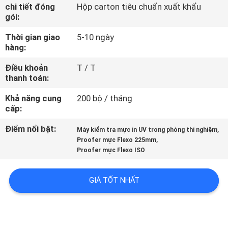
TÔI
chi tiết đóng
Hộp carton tiêu chuẩn xuất khẩu
gói:
Thời gian giao
5-10 ngày
THAM
hàng:
QUAN
Điều khoản
T / T
NHÀ
thanh toán:
MÁY
Khả năng cung
200 bộ / tháng
cấp:
KIỂM
Điểm nổi bật:
,
Máy kiểm tra mực in UV trong phòng thí nghiệm
,
SOÁT
Proofer mực Flexo 225mm
Proofer mực Flexo ISO
CHẤT
LƯỢNG
GIÁ TỐT NHẤT
LIÊN