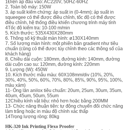
1Điện áp đầu vào: AC220V, 50HZ-60HZ
2. Toàn bộ máy: 150W
3. áp suất kiểm chứng: áp suất in (0-4mm); áp suất in
squeegee có thể được điều chỉnh, tốc độ có thể được
điều chỉnh, hệ thống điều khiển chương trình máy tính
4Tốc độ kiểm tra: 10-100 m/min
5. Kích thước: 535X430X280mm
6. Thông số kỹ thuật màn hình: ø130X140mm
7. Số lượng màn hình: một phiên bản gradient như tiêu
chuẩn (cũng có thể được tùy chỉnh theo các thông số của
khách hàng)
8. Chiều dài cuộn: 180mm, đường kính: 140mm, đường
dài cuộn cao su: 120mm, đường kính: 220mm
9. Lượng (W): 450W
10. Kích thước mẫu màu: 60X108mm/div (10%, 20%,
30%, 40%, 50%, 60%, 70%, 80%, 85%, 90%, 95%, 100%,
màu xám)
11- Ống lăn anilox tiêu chuẩn: 20um, 25um, 30um, 35um,
40um, 45um, 50um, 55um
12Chiều kính vật liệu: nhỏ hơn hoặc bằng 200MM
13- Chức năng thuận tiện: tự động chuyển đổi chức năng
làm trắng hoặc in màu độ chính xác thấp
14Trọng lượng ròng: 80kg
HK-320 Ink Printing Flexo Proofer