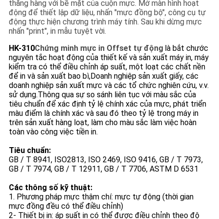
thẳng hàng với bề mặt của cuộn mực. Mở màn hình hoạt
PRIVACY
động để thiết lập dữ liệu, nhấn "mực đồng bộ", công cụ tự
POLICY
động thực hiện chương trình máy tính. Sau khi dừng mực
nhấn "print", in mẫu tuyệt vời.
HK-310
Chứng minh mực in Offset tự động
là bắt chước
nguyên tắc hoạt động của thiết kế và sản xuất máy in, máy
kiểm tra có thể điều chỉnh áp suất, một loạt các chất nền
để in và sản xuất bao bì,Doanh nghiệp sản xuất giấy, các
doanh nghiệp sản xuất mực và các tổ chức nghiên cứu, v.v.
sử dụng.Thông qua sự so sánh liên tục với màu sắc của
tiêu chuẩn để xác định tỷ lệ chính xác của mực, phát triển
màu điểm là chính xác và sau đó theo tỷ lệ trong máy in
trên sản xuất hàng loạt, làm cho màu sắc làm việc hoàn
toàn vào công việc tiền in.
Tiêu chuẩn:
GB / T 8941, ISO2813, ISO 2469, ISO 9416, GB / T 7973,
GB / T 7974, GB / T 12911, GB / T 7706, ASTM D 6531
Các thông số kỹ thuật:
1. Phương pháp mực thậm chí: mực tự động (thời gian
mực đồng đều có thể điều chỉnh)
2- Thiết bị in: áp suất in có thể được điều chỉnh theo độ