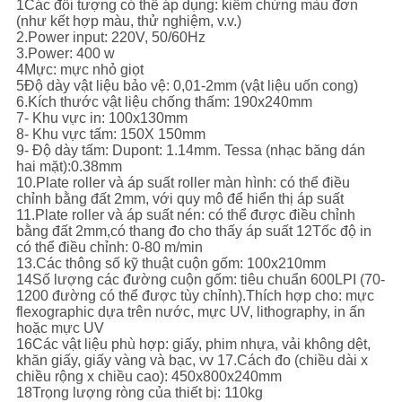
1Các đối tượng có thể áp dụng: kiểm chứng màu đơn
(như kết hợp màu, thử nghiệm, v.v.)
2.Power input: 220V, 50/60Hz
3.Power: 400 w
4Mực: mực nhỏ giọt
5Độ dày vật liệu bảo vệ: 0,01-2mm (vật liệu uốn cong)
6.Kích thước vật liệu chống thấm: 190x240mm
7- Khu vực in: 100x130mm
8- Khu vực tấm: 150X 150mm
9- Độ dày tấm: Dupont: 1.14mm. Tessa (nhạc băng dán
hai mặt):0.38mm
10.Plate roller và áp suất roller màn hình: có thể điều
chỉnh bằng đất 2mm, với quy mô để hiển thị áp suất
11.Plate roller và áp suất nén: có thể được điều chỉnh
bằng đất 2mm,có thang đo cho thấy áp suất 12Tốc độ in
có thể điều chỉnh: 0-80 m/min
13.Các thông số kỹ thuật cuộn gốm: 100x210mm
14Số lượng các đường cuộn gốm: tiêu chuẩn 600LPI (70-
1200 đường có thể được tùy chỉnh).Thích hợp cho: mực
flexographic dựa trên nước, mực UV, lithography, in ấn
hoặc mực UV
16Các vật liệu phù hợp: giấy, phim nhựa, vải không dệt,
khăn giấy, giấy vàng và bạc, vv 17.Cách đo (chiều dài x
chiều rộng x chiều cao): 450x800x240mm
18Trọng lượng ròng của thiết bị: 110kg