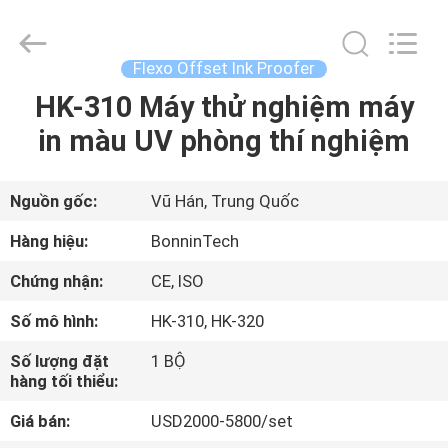
in
offset
Uv
supplier.
Copyright
Flexo Offset Ink Proofer
©
2022
-
HK-310 Máy thử nghiệm máy
TRANG
2025
Wuhan
in màu UV phòng thí nghiệm
CHỦ
Bonnin
Technology
Ltd..
All
Rights
CÁC
Reserved.
Nguồn gốc:
Vũ Hán, Trung Quốc
Developed
by
SẢN
ECER
Hàng hiệu:
BonninTech
PHẨM
Chứng nhận:
CE, ISO
Số mô hình:
HK-310, HK-320
VIDEO
Số lượng đặt
1 BỘ
hàng tối thiểu:
VỀ
Giá bán:
USD2000-5800/set
CHÚNG