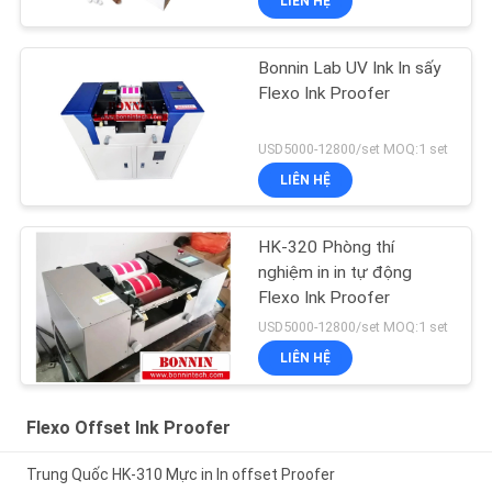
LIÊN HỆ
Bonnin Lab UV Ink In sấy
Flexo Ink Proofer
USD5000-12800/set MOQ:1 set
LIÊN HỆ
HK-320 Phòng thí
nghiệm in in tự động
Flexo Ink Proofer
USD5000-12800/set MOQ:1 set
LIÊN HỆ
Flexo Offset Ink Proofer
Trung Quốc HK-310 Mực in In offset Proofer