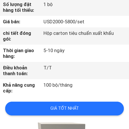
TÔI
Số lượng đặt
1 bộ
hàng tối thiểu:
Giá bán:
USD2000-5800/set
THAM
QUAN
chi tiết đóng
Hộp carton tiêu chuẩn xuất khẩu
gói:
NHÀ
Thời gian giao
5-10 ngày
MÁY
hàng:
Điều khoản
T/T
KIỂM
thanh toán:
SOÁT
Khả năng cung
100 bộ/tháng
CHẤT
cấp:
LƯỢNG
GIÁ TỐT NHẤT
LIÊN