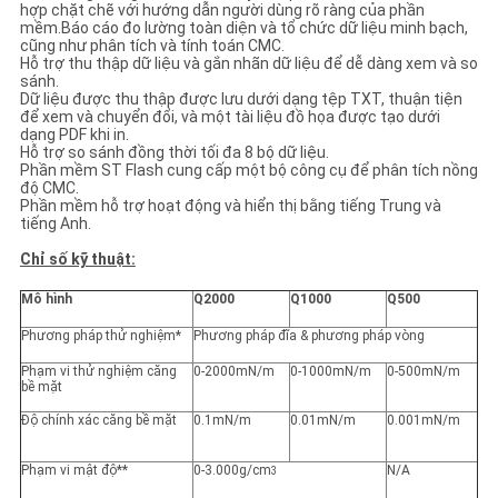
PRIVACY
hợp chặt chẽ với hướng dẫn người dùng rõ ràng của phần
mềm.Báo cáo đo lường toàn diện và tổ chức dữ liệu minh bạch,
cũng như phân tích và tính toán CMC.
POLICY
Hỗ trợ thu thập dữ liệu và gắn nhãn dữ liệu để dễ dàng xem và so
sánh.
Dữ liệu được thu thập được lưu dưới dạng tệp TXT, thuận tiện
để xem và chuyển đổi, và một tài liệu đồ họa được tạo dưới
dạng PDF khi in.
Hỗ trợ so sánh đồng thời tối đa 8 bộ dữ liệu.
Phần mềm ST Flash cung cấp một bộ công cụ để phân tích nồng
độ CMC.
Phần mềm hỗ trợ hoạt động và hiển thị bằng tiếng Trung và
tiếng Anh.
Chỉ số kỹ thuật:
Mô hình
Q2000
Q1000
Q500
Phương pháp thử nghiệm*
Phương pháp đĩa & phương pháp vòng
Phạm vi thử nghiệm căng
0-2000mN/m
0-1000mN/m
0-500mN/m
bề mặt
Độ chính xác căng bề mặt
0.1mN/m
0.01mN/m
0.001mN/m
Phạm vi mật độ**
0-3.000g/cm
N/A
3