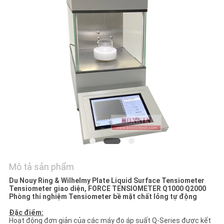
HỆ
CHÚNG
TÔI
YÊU
CẦU
BÁO
GIÁ
SƠ
ĐỒ
Mô tả sản phẩm
TRANG
Du Nouy Ring & Wilhelmy Plate Liquid Surface Tensiometer
Tensiometer giao diện, FORCE TENSIOMETER Q1000 Q2000
WEB
Phòng thí nghiệm Tensiometer bề mặt chất lỏng tự động
Đặc điểm:
Hoạt động đơn giản của các máy đo áp suất Q-Series được kết