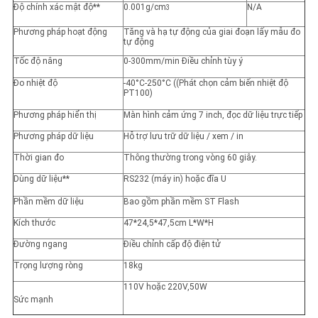
Độ chính xác mật độ**
0.001g/cm
N/A
3
Phương pháp hoạt động
Tăng và hạ tự động của giai đoạn lấy mẫu đo
tự động
Tốc độ nâng
0-300mm/min Điều chỉnh tùy ý
Đo nhiệt độ
-40°C-250°C ((Phát chọn cảm biến nhiệt độ
PT100)
Phương pháp hiển thị
Màn hình cảm ứng 7 inch, đọc dữ liệu trực tiếp
Phương pháp dữ liệu
Hỗ trợ lưu trữ dữ liệu / xem / in
Thời gian đo
Thông thường trong vòng 60 giây.
Dùng dữ liệu**
RS232 (máy in) hoặc đĩa U
Phần mềm dữ liệu
Bao gồm phần mềm ST Flash
Kích thước
47*24,5*47,5cm L*W*H
Đường ngang
Điều chỉnh cấp độ điện tử
Trọng lượng ròng
18kg
110V hoặc 220V,50W
Sức mạnh