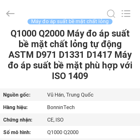
2026
Wuhan
Bonnin
Technology
Ltd..
Máy đo áp suất bề mặt chất lỏng
All
Rights
Reserved.
Q1000 Q2000 Máy đo áp suất
TRANG
Developed
by
bề mặt chất lỏng tự động
CHỦ
ECER
ASTM D971 D1331 D1417 Máy
CÁC
đo áp suất bề mặt phù hợp với
SẢN
ISO 1409
PHẨM
Nguồn gốc:
Vũ Hán, Trung Quốc
VIDEO
Hàng hiệu:
BonninTech
Chứng nhận:
CE, ISO
VỀ
Số mô hình:
Q1000 Q2000
CHÚNG