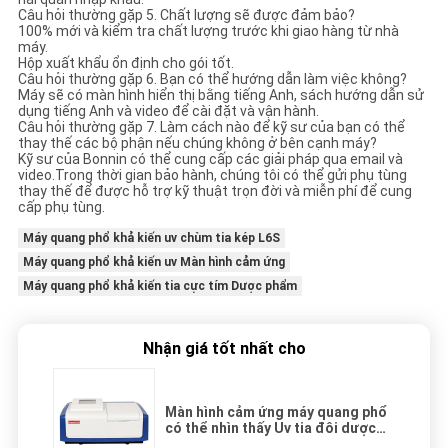
Câu hỏi thường gặp 5. Chất lượng sẽ được đảm bảo?
100% mới và kiểm tra chất lượng trước khi giao hàng từ nhà
máy.
Hộp xuất khẩu ổn định cho gói tốt.
Câu hỏi thường gặp 6. Bạn có thể hướng dẫn làm việc không?
Máy sẽ có màn hình hiển thị bằng tiếng Anh, sách hướng dẫn sử
dụng tiếng Anh và video để cài đặt và vận hành.
Câu hỏi thường gặp 7. Làm cách nào để kỹ sư của bạn có thể
thay thế các bộ phận nếu chúng không ở bên cạnh máy?
Kỹ sư của Bonnin có thể cung cấp các giải pháp qua email và
video.Trong thời gian bảo hành, chúng tôi có thể gửi phụ tùng
thay thế để được hỗ trợ kỹ thuật trọn đời và miễn phí để cung
cấp phụ tùng.
Máy quang phổ khả kiến ​​uv chùm tia kép L6S
Máy quang phổ khả kiến ​​uv Màn hình cảm ứng
Máy quang phổ khả kiến ​​tia cực tím Dược phẩm
Nhận giá tốt nhất cho
Màn hình cảm ứng máy quang phổ
có thể nhìn thấy Uv tia đôi dược
phẩm L6S