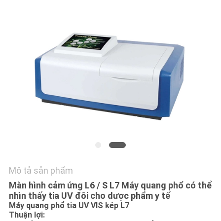
HỆ
CHÚNG
TÔI
YÊU
CẦU
BÁO
GIÁ
SƠ
ĐỒ
Mô tả sản phẩm
TRANG
Màn hình cảm ứng L6 / S L7 Máy quang phổ có thể
WEB
nhìn thấy tia UV đôi cho dược phẩm y tế
Máy quang phổ tia UV VIS kép L7
Thuận lợi: