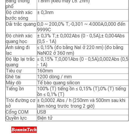
Băng thông
1.8nm (kiểu máy L6: 2nm)
phổ
Độ chính xác
± 0,3nm
bước sóng
Dải trắc quang
0,0 ~ 200,0% T;-0,301 ~ 4.000A;0,000 đến
9999C
Độ chính xác
± 0,3% T;± 0,002Abs (0 - 0,5A);± 0,004Abs
quang học
(0,5 - 1A)
Ánh sáng đi
≤ 0,15% (đo bằng NaI ở 220 nm) (đo bằng
lạc
NaNO2 ở 360 nm)
Độ lặp lại trắc
≤ 0,15% T;0,001Abs (0 - 0,5A);0,002Abs (0,5
quang
- 1A)
Tiêu cự
160mm
Ghê tai
1200 dòng / mm
Máy dò
Tế bào quang silicon
Tiếng ồn
100% (T) tiếng ồn ≤ 0,15% (T);0% (T) tiếng
ồn ≤ 0,1% (T)
Trôi đường cơ
± 0,0002 Abs / h (250nm và 500nm sau khi
sở
làm nóng trước trong 2 giờ)
Cổng COM
USB
Quyền lực
Điện tử