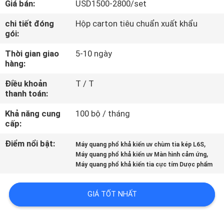
Giá bán:
USD1500-2800/set
TÔI
chi tiết đóng
Hộp carton tiêu chuẩn xuất khẩu
gói:
THAM
Thời gian giao
5-10 ngày
QUAN
hàng:
NHÀ
Điều khoản
T / T
MÁY
thanh toán:
Khả năng cung
100 bộ / tháng
KIỂM
cấp:
SOÁT
Điểm nổi bật:
,
Máy quang phổ khả kiến ​​uv chùm tia kép L6S
,
CHẤT
Máy quang phổ khả kiến ​​uv Màn hình cảm ứng
Máy quang phổ khả kiến ​​tia cực tím Dược phẩm
LƯỢNG
GIÁ TỐT NHẤT
LIÊN