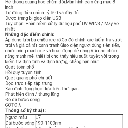
Hệ thống quang học chùm đôi;Màn hình cảm ứng màu 8
PRIVACY
inch
POLICY
Tự động điều chỉnh tỷ lệ 0 và đầy đủ
Được trang bị giao diện USB
Tùy chọn: Phần mềm xử lý dữ liệu phổ UV WIN8 / Máy vẽ
nhiệt
Những đặc điểm chính:
Áp dụng lưới ba chiều rực rỡ.Có độ chính xác kiểm tra vượt
trội và giá cả rất cạnh tranh.Giao diện người dùng tiên tiến,
chức năng mạnh mẽ và hoạt động dễ dàng.Với các chức
năng mạnh mẽ, thiết bị cho thấy hiệu suất tuyệt vời trong
kiểm tra định tính và định lượng, chẳng hạn như:
Quét toàn phổ
Hồi quy tuyến tính
Quét quang phổ chi tiết
Đọc trực tiếp tập trung
Xác định động học dựa trên thời gian
Phát hiện đỉnh / thung lũng
Đo đa bước sóng
GOTO λ
Thông số kỹ thuật:
Người mẫu
L7
Dải bước sóng
190-1100nm