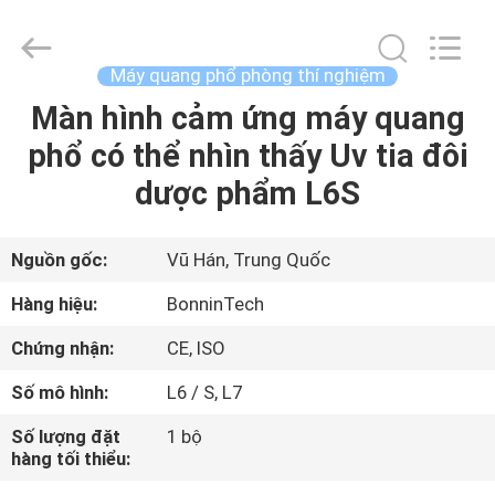
phổ
hiển
thị
uv
Màn
Máy quang phổ phòng thí nghiệm
hình
cảm
ứng
Màn hình cảm ứng máy quang
TRANG
nhà
cung
phổ có thể nhìn thấy Uv tia đôi
CHỦ
cấp.
Copyright
©
dược phẩm L6S
2022
-
CÁC
2025
Wuhan
Bonnin
SẢN
Nguồn gốc:
Vũ Hán, Trung Quốc
Technology
Ltd..
All
PHẨM
Hàng hiệu:
BonninTech
Rights
Reserved.
Developed
Chứng nhận:
CE, ISO
by
VIDEO
ECER
Số mô hình:
L6 / S, L7
VỀ
Số lượng đặt
1 bộ
hàng tối thiểu:
CHÚNG