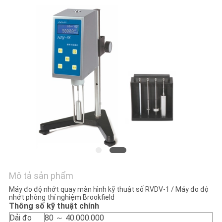
HỆ
CHÚNG
TÔI
YÊU
CẦU
BÁO
GIÁ
SƠ
ĐỒ
Mô tả sản phẩm
TRANG
Máy đo độ nhớt quay màn hình kỹ thuật số RVDV-1 / Máy đo độ
WEB
nhớt phòng thí nghiệm Brookfield
Thông số kỹ thuật chính
Dải đo
80 ～ 40.000.000