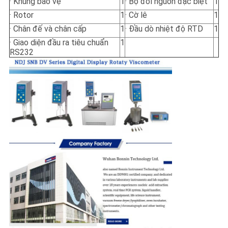
· Khung bảo vệ
1
· Bộ đổi nguồn đặc biệt
1
· Rotor
1
· Cờ lê
1
· Chân đế và chân cấp
1
· Đầu dò nhiệt độ RTD
1
· Giao diện đầu ra tiêu chuẩn
1
RS232