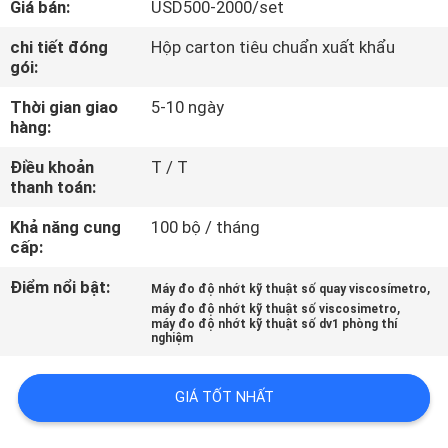
Giá bán:
USD500-2000/set
TÔI
chi tiết đóng
Hộp carton tiêu chuẩn xuất khẩu
gói:
THAM
Thời gian giao
5-10 ngày
QUAN
hàng:
NHÀ
Điều khoản
T / T
MÁY
thanh toán:
Khả năng cung
100 bộ / tháng
KIỂM
cấp:
SOÁT
Điểm nổi bật:
,
Máy đo độ nhớt kỹ thuật số quay viscosímetro
,
CHẤT
máy đo độ nhớt kỹ thuật số viscosimetro
máy đo độ nhớt kỹ thuật số dv1 phòng thí
nghiệm
LƯỢNG
GIÁ TỐT NHẤT
LIÊN