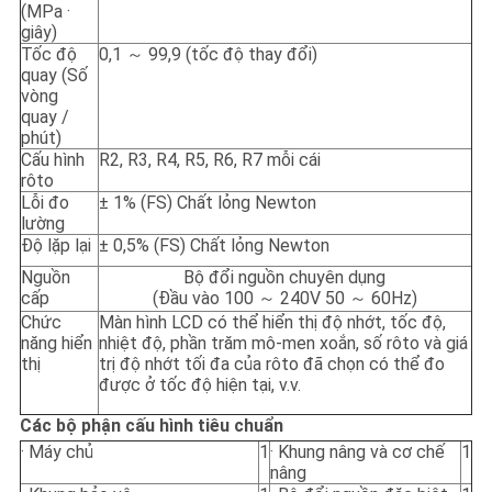
PRIVACY
(MPa ·
giây)
POLICY
Tốc độ
0,1 ～ 99,9 (tốc độ thay đổi)
quay (Số
vòng
quay /
phút)
Cấu hình
R2, R3, R4, R5, R6, R7 mỗi cái
rôto
Lỗi đo
± 1% (FS) Chất lỏng Newton
lường
Độ lặp lại
± 0,5% (FS) Chất lỏng Newton
Nguồn
Bộ đổi nguồn chuyên dụng
cấp
(Đầu vào 100 ～ 240V 50 ～ 60Hz)
Chức
Màn hình LCD có thể hiển thị độ nhớt, tốc độ,
năng hiển
nhiệt độ, phần trăm mô-men xoắn, số rôto và giá
thị
trị độ nhớt tối đa của rôto đã chọn có thể đo
được ở tốc độ hiện tại, v.v.
Các bộ phận cấu hình tiêu chuẩn
· Máy chủ
1
· Khung nâng và cơ chế
1
nâng