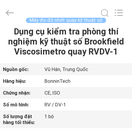
-
2026
Wuhan
Bonnin
Technology
Máy đo độ nhớt quay kỹ thuật số
Ltd..
All
Rights
Dụng cụ kiểm tra phòng thí
TRANG
Reserved.
Developed
nghiệm kỹ thuật số Brookfield
CHỦ
by
ECER
Viscosimetro quay RVDV-1
CÁC
SẢN
Nguồn gốc:
Vũ Hán, Trung Quốc
PHẨM
Hàng hiệu:
BonninTech
Chứng nhận:
CE, ISO
VIDEO
Số mô hình:
RV / DV-1
VỀ
Số lượng đặt
1 bộ
hàng tối thiểu:
CHÚNG