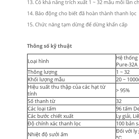
13. Có khả năng trích xuất 1 ~ 32 mẫu mỗi lần c
14. Báo động cho biết đã hoàn thành thanh lọc
15. Chức năng tạm dừng để dừng khẩn cấp
Thông số kỹ thuật
Hệ thống 
Loại hình
Pure-32A
Thông lượng
1 ~ 32
Khối lượng mẫu
20 ~ 1000
Hiệu suất thu thập của các hạt từ
> 95%
tính
Số thanh từ
32
Các loại tấm
96 tấm D
Các bước chiết xuất
Ly giải, L
Độ chính xác thanh lọc
100 bản s
Đối với ly
Nhiệt độ sưởi ấm
℃