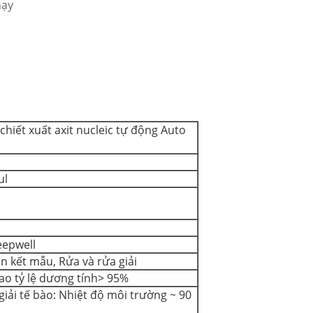
hạy
chiết xuất axit nucleic tự động Auto
ul
eepwell
iên kết mẫu, Rửa và rửa giải
ao tỷ lệ dương tính> 95%
 giải tế bào: Nhiệt độ môi trường ~ 90