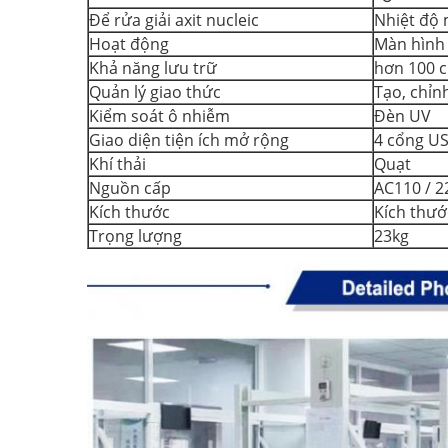
Để rửa giải axit nucleic
Nhiệt độ 
Hoạt động
Màn hình
Khả năng lưu trữ
hơn 100 c
Quản lý giao thức
Tạo, chỉn
Kiểm soát ô nhiễm
Đèn UV
Giao diện tiện ích mở rộng
4 cổng US
Khí thải
Quạt
Nguồn cấp
AC110 / 2
Kích thước
Kích thướ
Trọng lượng
23kg