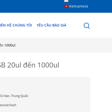
Vietnamese
IÊN HỆ CHÚNG TÔI
YÊU CẦU BÁO GIÁ
ến 1000ul
SB 20ul đến 1000ul
Vũ Hán, Trung Quốc
BonninTech