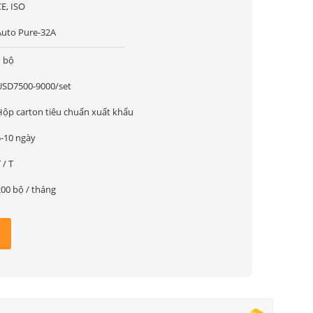
E, ISO
Auto Pure-32A
1 bộ
USD7500-9000/set
Hộp carton tiêu chuẩn xuất khẩu
5-10 ngày
 / T
200 bộ / tháng