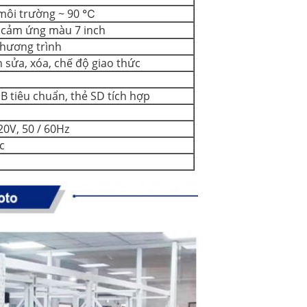
môi trường ~ 90 ℃
 cảm ứng màu 7 inch
hương trình
h sửa, xóa, chế độ giao thức
B tiêu chuẩn, thẻ SD tích hợp
20V, 50 / 60Hz
c