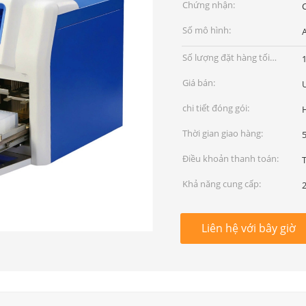
Chứng nhận:
C
Số mô hình:
Số lượng đặt hàng tối
thiểu:
Giá bán:
chi tiết đóng gói:
Thời gian giao hàng:
Điều khoản thanh toán:
T
Khả năng cung cấp:
Liên hệ với bây giờ