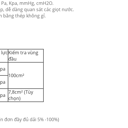
i: Pa, Kpa, mmHg, cmH2O.
ệp, dễ dàng quan sát các giọt nước.
àm bằng thép không gỉ.
 lực
Kiểm tra vùng
đầu
kpa
100cm²
kpa
7,8cm² (Tùy
kpa
chọn)
ến đơn đầy đủ dải 5% -100%)