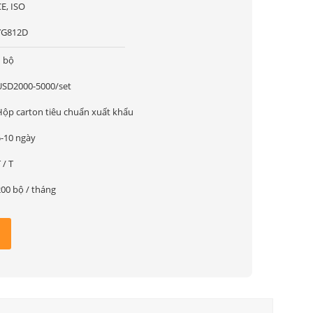
E, ISO
YG812D
1 bộ
USD2000-5000/set
Hộp carton tiêu chuẩn xuất khẩu
5-10 ngày
 / T
200 bộ / tháng