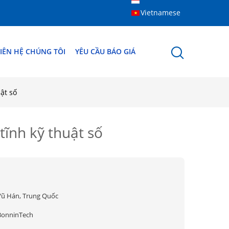
Vietnamese
IÊN HỆ CHÚNG TÔI
YÊU CẦU BÁO GIÁ
ật số
tĩnh kỹ thuật số
Vũ Hán, Trung Quốc
BonninTech