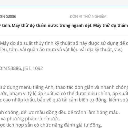
DIN 53886
ĐƠN VỊ THỬ NGHIỆM:
 tĩnh
Máy thử độ thấm nước trong ngành dệt
Máy thử độ thấm 
,
,
áy đo áp suất thủy tĩnh kỹ thuật số này được sử dụng để ch
ều, tấm, vải quần áo mưa và vật liệu vải địa kỹ thuật, v.v.)
IN 53886, JIS L 1092
h, sử dụng menu tiếng Anh, thao tác đơn giản và nhanh chón
ớc, phạm vi tỷ lệ áp suất và có thể được điều chỉnh, áp suất
ác cao nhập khẩu, bảo vệ quá tải cảm biến tự động, kiểm so
anh chóng, để lực mẫu đồng đều để tránh làm hỏng mẫu.
 và phương pháp rò rỉ nước.
ợc tích hợp sẵn có chức năng đánh giá tự động.