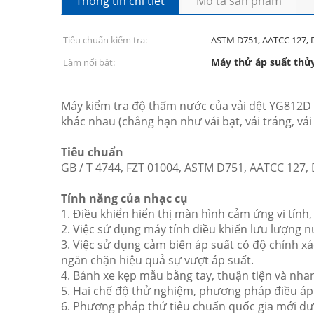
Thông tin chi tiết
Mô tả sản phẩm
Tiêu chuẩn kiểm tra:
ASTM D751, AATCC 127, 
Máy thử áp suất thủy
Làm nổi bật:
Máy kiểm tra độ thấm nước của vải dệt YG812D M
khác nhau (chẳng hạn như vải bạt, vải tráng, vải l
Tiêu chuẩn
GB / T 4744, FZT 01004, ASTM D751, AATCC 127, D
Tính năng của nhạc cụ
1. Điều khiển hiển thị màn hình cảm ứng vi tín
2. Việc sử dụng máy tính điều khiển lưu lượng nư
3. Việc sử dụng cảm biến áp suất có độ chính x
ngăn chặn hiệu quả sự vượt áp suất.
4. Bánh xe kẹp mẫu bằng tay, thuận tiện và nh
5. Hai chế độ thử nghiệm, phương pháp điều áp
6. Phương pháp thử tiêu chuẩn quốc gia mới đư