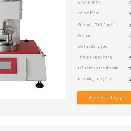
Chứng nhận:
C
Số mô hình:
Số lượng đặt hàng tối
thiểu:
Giá bán:
chi tiết đóng gói:
Thời gian giao hàng:
Điều khoản thanh toán:
T
Khả năng cung cấp:
Liên hệ với bây giờ