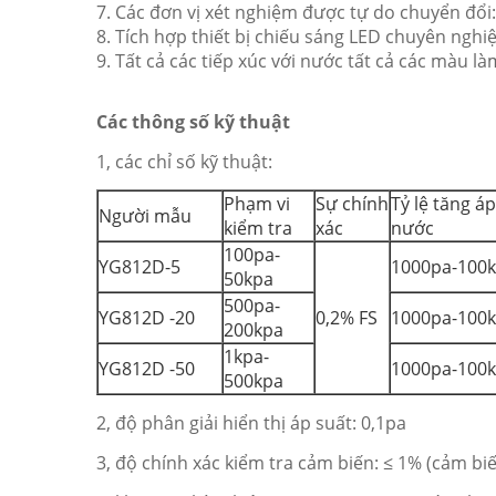
7. Các đơn vị xét nghiệm được tự do chuyển đổ
8. Tích hợp thiết bị chiếu sáng LED chuyên nghi
9. Tất cả các tiếp xúc với nước tất cả các màu l
Các thông số kỹ thuật
1, các chỉ số kỹ thuật:
Phạm vi
Sự chính
Tỷ lệ tăng áp
Người mẫu
kiểm tra
xác
nước
100pa-
YG812D-5
1000pa-100
50kpa
500pa-
YG812D -20
0,2% FS
1000pa-100
200kpa
1kpa-
YG812D -50
1000pa-100
500kpa
2, độ phân giải hiển thị áp suất: 0,1pa
3, độ chính xác kiểm tra cảm biến: ≤ 1% (cảm bi