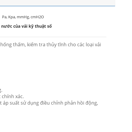
Pa, Kpa, mmHg, cmH2O
nước của vải kỹ thuật số
ống thấm, kiểm tra thủy tĩnh cho các loại vải
g.
 chính xác.
át áp suất sử dụng điều chỉnh phản hồi động,