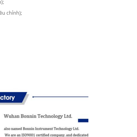
);
ều chỉnh);