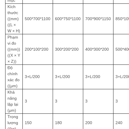
mục
Kích
thước
((mm)
500*700*1100
600*750*1100
700*900*1150
850*10
((L ×
W × H)
Phạm
vi đo
((mm))
200*100*200
300*200*200
400*300*200
500*40
((X × Y
× Z))
Độ
chính
3+L/200
3+L/200
3+L/200
3+L/20
xác đo
((μm)
Khả
năng
3
3
3
3
lặp lại
(μm)
Trọng
lượng
150
180
200
240
((kg)