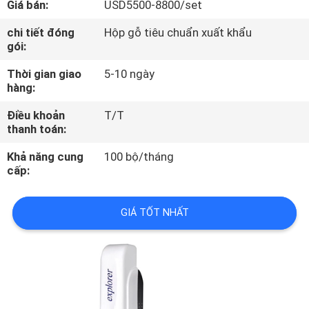
Giá bán:
USD5500-8800/set
TÔI
chi tiết đóng
Hộp gỗ tiêu chuẩn xuất khẩu
gói:
THAM
Thời gian giao
5-10 ngày
QUAN
hàng:
NHÀ
Điều khoản
T/T
MÁY
thanh toán:
Khả năng cung
100 bộ/tháng
KIỂM
cấp:
SOÁT
GIÁ TỐT NHẤT
CHẤT
LƯỢNG
LIÊN