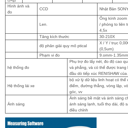
Hình ảnh và
CCD
Nhật Bản SON
đo
Ống kính zoo
Len.
/ phóng to liên 
4,5x
Tăng kích thước
30-210X
X / Y / trục 0,
độ phân giải quy mô ptical
(0,5um)
Phạm vi đo
9.omm-1.35m
Phụ trợ đo lấy nét, đo độ cao q
hệ thống đo
và phẳng, và có thể được trang 
đầu dò tiếp xúc RENISHAW của 
bộ xử lý dữ liệu linh hoạt có thể
Hệ thống lái xe
điểm, đường thẳng, vòng lặp, vò
góc, vv
Ánh sáng bề mặt và ánh sáng ch
Ánh sáng
ánh sáng lạnh, tuổi thọ dài, độ 
điều chỉnh