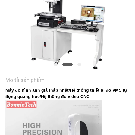
HỆ
CHÚNG
TÔI
YÊU
CẦU
BÁO
GIÁ
Mô tả sản phẩm
SƠ
Máy đo hình ảnh giá thấp nhất/Hệ thống thiết bị đo VMS tự
động quang học/Hệ thống đo video CNC
ĐỒ
TRANG
WEB