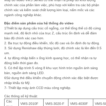
Máy đo video VMS Series có thể nhận ra phép đo khối lượng
chính xác của phần làm việc, phù hợp với kiểm tra các bộ phận
chính xác và kiểm soát chất lượng.kim loại, nấm mốc và các
ngành công nghiệp khác.
Đặc điểm sản phẩm của hệ thống đo video
1Thiết bị áp dụng cấu trúc cổ ngỗng, cơ thể tổng thể có độ cứng
mạnh mẽ, độ lệch nhỏ của trục Z, cấu trúc ổn định và dễ đảm
bảo độ chính xác cao hơn.
2. Ba trục tự động điều khiển, tốc độ cao và ổn định đo tự động.
3. Sử dụng Renishaw dây thừng lưới, độ chính xác là lên đến 0.5
um.
4. tự động nhập biến x ống kính quang học, có thể nhận ra tự
động biến thời gian đo.
5. Có thể lập trình 5 vòng 8 khu vực hình tròn nguồn ánh sáng
bàn, nguồn ánh sáng LED.
6Sử dụng thẻ điều khiển chuyển động chính xác đặc biệt được
nhập khẩu từ Mỹ.
7- Thiết lập máy ảnh CCD màu công nghiệp.
Các thông số kỹ thuật:
Các
VMS-2010F
VMS-3020-F
VMS-4030F
VMS-5