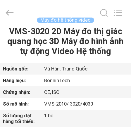
hệ
thống
video
nhà
cung
Máy đo hệ thống video
cấp.
Copyright
©
VMS-3020 2D Máy đo thị giác
TRANG
2022
-
quang học 3D Máy đo hình ảnh
CHỦ
2025
Wuhan
Bonnin
tự động Video Hệ thống
Technology
Ltd..
CÁC
All
Rights
Reserved.
SẢN
Nguồn gốc:
Vũ Hán, Trung Quốc
Developed
by
ECER
PHẨM
Hàng hiệu:
BonninTech
Chứng nhận:
CE, ISO
VIDEO
Số mô hình:
VMS-2010/ 3020/4030
VỀ
Số lượng đặt
1 bộ
hàng tối thiểu:
CHÚNG