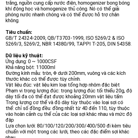
PRIVACY
trắng, nguồn cung cấp nước điện, homogenizer bong bóng
khí động học và homogenize thủ công. Nó có thể giải
POLICY
phóng nước nhanh chóng và có thể được hỗ trợ chân
không.
Tiêu chuẩn:
GB/T 24324-2009, QB/T3703-1999, ISO 5269/2 & ISO
5269/3, 5269/2, NBR 14380/99, TAPPI T-205, DIN 54358.
Dữ liệu kỹ thuật:
Ứng dụng: 0 ~ 1000CSF
Khả năng bột: 11000ml
Đường kính mẫu: tròn, Φ dưới 200mm, vuông và các kích
thước khác có thể được tùy chỉnh.
Vật liệu đúc: vật liệu kim loại tổng hợp nhôm đặc biệt
Phạm vi trọng lượng đúc: trọng lượng đúc tối thiểu 20g, độ
dày tối đa có thể đạt được khoảng 20mm vật liệu tấm
Trọng lượng cơ thể và độ dày tùy thuộc vào loại sợi có
thể: chỉ số đồng đều: đồng nhất từ 40 đến 110, tùy thuộc
vào hoàn cảnh cụ thể của các loại sợi khác nhau và mức độ
đập
Lựa chọn lưới: 80/100/120/200/300/400/500 đi kèm tiêu
chuẩn với một trong các lưới, theo các đặc điểm sợi khác
nhau