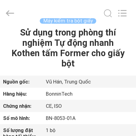
bột
giấy
phòng
thí
nghiệm
Máy kiểm tra bột giấy
380V
supplier.
Copyright
Sử dụng trong phòng thí
TRANG
©
2022
nghiệm Tự động nhanh
CHỦ
-
2025
Wuhan
Kothen tấm Former cho giấy
Bonnin
Technology
CÁC
Ltd..
bột
All
Rights
SẢN
Reserved.
Developed
by
PHẨM
Nguồn gốc:
Vũ Hán, Trung Quốc
ECER
Hàng hiệu:
BonninTech
VIDEO
Chứng nhận:
CE, ISO
Số mô hình:
BN-8053-01A
VỀ
CHÚNG
Số lượng đặt
1 bộ