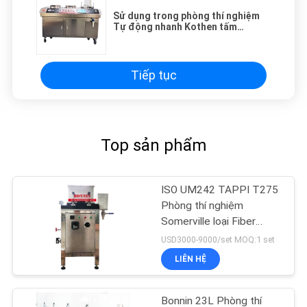
Sử dụng trong phòng thí nghiệm
Tự động nhanh Kothen tấm
Former cho giấy bột
Tiếp tục
Top sản phẩm
ISO UM242 TAPPI T275
Phòng thí nghiệm
Somerville loại Fiber
Fractionator
USD3000-9000/set MOQ:1 set
LIÊN HỆ
Bonnin 23L Phòng thí