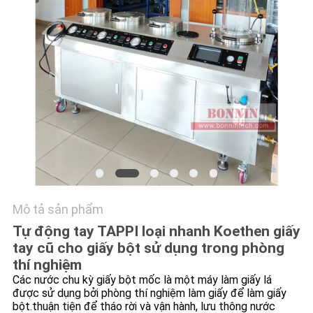
HỆ
CHÚNG
TÔI
YÊU
CẦU
BÁO
GIÁ
SƠ
Mô tả sản phẩm
ĐỒ
Tự động tay TAPPI loại nhanh Koethen giấy
tay cũ cho giấy bột sử dụng trong phòng
TRANG
thí nghiệm
WEB
Các nước chu kỳ giấy bột mốc là một máy làm giấy lá
được sử dụng bởi phòng thí nghiệm làm giấy để làm giấy
bột.thuận tiện để tháo rời và vận hành, lưu thông nước