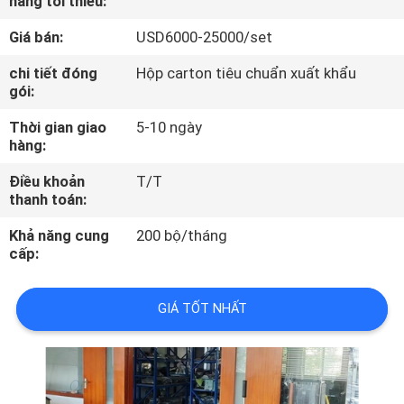
hàng tối thiểu:
TÔI
Giá bán:
USD6000-25000/set
THAM
chi tiết đóng
Hộp carton tiêu chuẩn xuất khẩu
gói:
QUAN
Thời gian giao
5-10 ngày
NHÀ
hàng:
MÁY
Điều khoản
T/T
thanh toán:
KIỂM
Khả năng cung
200 bộ/tháng
SOÁT
cấp:
CHẤT
GIÁ TỐT NHẤT
LƯỢNG
LIÊN