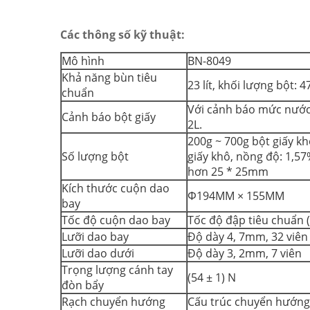
Các thông số kỹ thuật:
Mô hình
BN-8049
Khả năng bùn tiêu
23 lít, khối lượng bột: 47
chuẩn
Với cảnh báo mức nước 
Cảnh báo bột giấy
2L.
200g ~ 700g bột giấy k
Số lượng bột
giấy khô, nồng độ: 1,5
hơn 25 * 25mm
Kích thước cuộn dao
Φ194MM × 155MM
bay
Tốc độ cuộn dao bay
Tốc độ đập tiêu chuẩn (8,
Lưỡi dao bay
Độ dày 4, 7mm, 32 viên
Lưỡi dao dưới
Độ dày 3, 2mm, 7 viên
Trọng lượng cánh tay
(54 ± 1) N
đòn bẩy
Rạch chuyển hướng
Cấu trúc chuyển hướng 