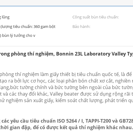
g lũng
Công suất bùn tiêu chuẩn:
 (lượng tiêu chuẩn: 360 gam bột
Bảo hành:
) bùn lý tưởng cho v
rong phòng thí nghiệm, Bonnin 23L Laboratory Valley Ty
phòng thí nghiệm làm giấy thiết bị tiêu chuẩn quốc tế, là để 
 ra bởi lực cơ học, các loại phân bón chất xơ cắt, nghiền ná
 dạng,bức tường chính và bức tường bên ngoài của bức tường
à các thay đổi khác, Valley beater được sử dụng rộng rãi tr
hử nghiệm sản xuất giấy, kiểm soát chất lượng, phát triển qu
các yêu cầu tiêu chuẩn ISO 5264 / I, TAPPI-T200 và GB72
hời gian đập, để có được kết quả thí nghiệm khác nhau