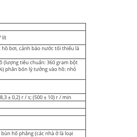
 lít
hồ bơi, cảnh báo nước tối thiểu là
hô (lượng tiêu chuẩn: 360 gram bột
7%) phân bón lý tưởng vào hồ: nhỏ
3 ± 0,2) r / s; (500 ± 10) r / min
bùn hố phẳng (các nhà ở là loại