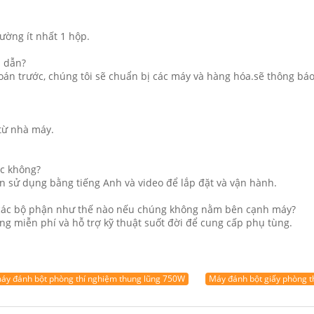
ường ít nhất 1 hộp.
n dẫn?
án trước, chúng tôi sẽ chuẩn bị các máy và hàng hóa.sẽ thông báo 
 từ nhà máy.
ệc không?
 sử dụng bằng tiếng Anh và video để lắp đặt và vận hành.
ế các bộ phận như thế nào nếu chúng không nằm bên cạnh máy?
ùng miễn phí và hỗ trợ kỹ thuật suốt đời để cung cấp phụ tùng.
áy đánh bột phòng thí nghiệm thung lũng 750W
Máy đánh bột giấy phòng 