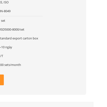
E, ISO
BN-8049
 set
USD5000-8000/set
Standard export carton box
5-10 ngày
T/T
200 sets/month