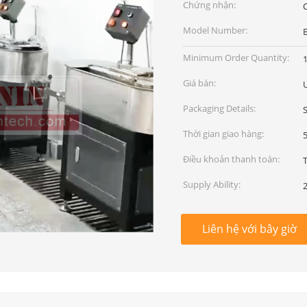
Chứng nhận:
C
Model Number:
Minimum Order Quantity:
1
Giá bán:
Packaging Details:
Thời gian giao hàng:
Điều khoản thanh toán:
Supply Ability:
Liên hệ với bây giờ