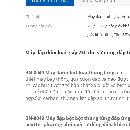
Thông tin chi tiết
Mô tả sản phẩm
Thiết bị:
Máy đánh bột giấy thun
Lượng bột giấy:
200g ~ 700g bột giấy khô
giấy khô, nồng độ: 1,57%
Máy đập đốm loại giấy 23L cho sử dụng đập t
BN-8049 Máy đánh bột loại thung lũng
là một 
thiết,máy bay thông qua cuộn dao và dao được tạo
khi các bức tường tế bào chất xơ di dời và biến
có thể nhận được các mức độ khác nhau của bột v
hợp,Sợi carbon, thử nghiệm đập sợi thủy tinh, t
BN-8049 Máy đập bột bột thung lũng
đáp ứng 
beatter phương pháp.và tự động điều khiển t