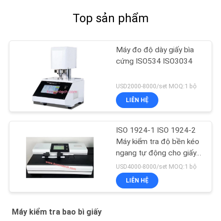
Top sản phẩm
Máy đo độ dày giấy bìa
cứng ISO534 ISO3034
USD2000-8000/set MOQ:1 bộ
LIÊN HỆ
ISO 1924-1 ISO 1924-2
Máy kiểm tra độ bền kéo
ngang tự động cho giấy
Tissue
USD4000-8000/set MOQ:1 bộ
LIÊN HỆ
Máy kiểm tra bao bì giấy