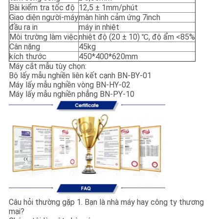
Bài kiểm tra tốc độ
12,5 ± 1mm/phút
Giao diện người-máy
màn hình cảm ứng 7inch
đầu ra in
máy in nhiệt
Môi trường làm việc
nhiệt độ (20 ± 10) ℃, độ ẩm <85%
Cân nặng
45kg
kích thước
450*400*620mm
Máy cắt mẫu tùy chọn:
Bộ lấy mẫu nghiền liên kết cạnh BN-BY-01
Máy lấy mẫu nghiền vòng BN-HY-02
Máy lấy mẫu nghiền phẳng BN-PY-10
Câu hỏi thường gặp 1. Bạn là nhà máy hay công ty thương
mại?