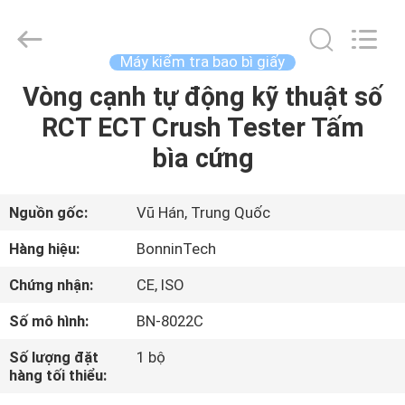
tra
hệ
số
ma
sát
Máy kiểm tra bao bì giấy
ISO
8295
supplier.
Vòng cạnh tự động kỹ thuật số
TRANG
Copyright
©
RCT ECT Crush Tester Tấm
CHỦ
2022
-
2025
bìa cứng
Wuhan
Bonnin
CÁC
Technology
Ltd..
All
SẢN
Nguồn gốc:
Vũ Hán, Trung Quốc
Rights
Reserved.
Developed
PHẨM
Hàng hiệu:
BonninTech
by
ECER
Chứng nhận:
CE, ISO
VIDEO
Số mô hình:
BN-8022C
VỀ
Số lượng đặt
1 bộ
hàng tối thiểu:
CHÚNG