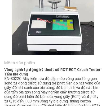
HỆ
CHÚNG
TÔI
YÊU
CẦU
BÁO
GIÁ
Mô tả sản phẩm
SƠ
Vòng cạnh tự động kỹ thuật số RCT ECT Crush Tester
Tấm bìa cứng
ĐỒ
BN-8022C Máy kiểm tra độ dập mép vòng các tông gợn
sóng tự động được sử dụng để phát hiện độ nát vòng của
TRANG
giấy, độ nát cạnh của bìa cứng, độ bền dính và độ nát tấm
của tấm bìa gợn sóng.Máy nghiền giấy thường được sử
WEB
dụng để phát hiện độ bền của vòng giấy (RCT) với độ dày
từ 0,15 đến 1,00 mm.Công ty bìa cứng, thùng carton
thường được sử dụng để phát hiện độ bền mép tôn (ECT),