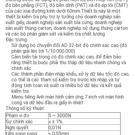
PRIVACY
độ bền phẳng (FCT), độ bền dính (PAT) và độ ép lõi (CMT)
của các loại đường kính dưới 60mm.Thiết bị này là một
POLICY
thiết bị kiểm tra phụ trợ lý tưởng cho doanh nghiệp sản
xuất giấy, doanh nghiệp sản xuất bìa cứng, doanh nghiệp
sản xuất thùng carton, doanh nghiệp sử dụng thùng carton
và các bộ phận giám sát và kiểm tra chất lượng.
Đặc trưng:
Sử dụng bộ chuyển đổi AD 32-bit độ chính xác cao (độ
phân giải lên tới 1/10.000.000)
Cảm biến tải trọng có độ chính xác cao, để đảm bảo
rằng thiết bị buộc phải thu thập dữ liệu nhanh chóng và
chính xác.
Các thành phần điện nhập khẩu, xử lý dữ liệu tốc độ cao,
có thể là các tham số kiểm tra trước khi nhập và tự
động tính toán và xuất ra nhiều bộ dữ liệu và kết quả
kiểm tra.
Menu tiếng Anh màn hình cảm ứng 7 inch với màn hình
cong và dữ liệu đầu ra giấy in nhiệt
Thông số kỹ thuật:
Phạm vi đo
5 ~ 3000N
Sự chính xác
≤ ± 1%
Nghị quyết
0,01N
tấm song song
≤ 0,05mm