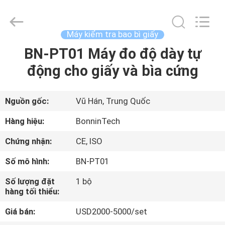
-
2025
Wuhan
Bonnin
Technology
Máy kiểm tra bao bì giấy
Ltd..
All
BN-PT01 Máy đo độ dày tự
TRANG
Rights
Reserved.
Developed
động cho giấy và bìa cứng
CHỦ
by
ECER
CÁC
Nguồn gốc:
Vũ Hán, Trung Quốc
SẢN
Hàng hiệu:
BonninTech
PHẨM
Chứng nhận:
CE, ISO
Số mô hình:
BN-PT01
VIDEO
Số lượng đặt
1 bộ
hàng tối thiểu:
VỀ
Giá bán:
USD2000-5000/set
CHÚNG