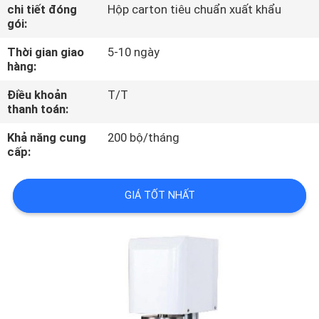
TÔI
chi tiết đóng
Hộp carton tiêu chuẩn xuất khẩu
gói:
Thời gian giao
5-10 ngày
THAM
hàng:
QUAN
Điều khoản
T/T
NHÀ
thanh toán:
MÁY
Khả năng cung
200 bộ/tháng
cấp:
KIỂM
GIÁ TỐT NHẤT
SOÁT
CHẤT
LƯỢNG
LIÊN