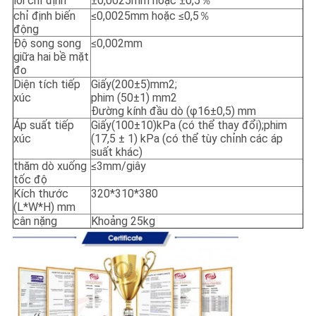
lỗi chỉ định
±0,0025mm hoặc ±0,5％
chỉ định biến
≤0,0025mm hoặc ≤0,5％
động
Độ song song
≤0,002mm
giữa hai bề mặt
đo
Diện tích tiếp
Giấy(200±5)mm2;
xúc
phim (50±1) mm2
Đường kính đầu dò (φ16±0,5) mm
Áp suất tiếp
Giấy(100±10)kPa (có thể thay đổi);phim
xúc
(17,5 ± 1) kPa (có thể tùy chỉnh các áp
suất khác)
thăm dò xuống
≤3mm/giây
tốc độ
Kích thước
320*310*380
(L*W*H) mm
cân nặng
Khoảng 25kg