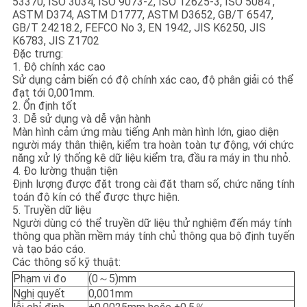
53370, ISO 3034, ISO 9073-2, ISO 12625-3, ISO 5084 ,
PRIVACY
ASTM D374, ASTM D1777, ASTM D3652, GB/T 6547,
GB/T 24218.2, FEFCO No 3, EN 1942, JIS K6250, JIS
POLICY
K6783, JIS Z1702
Đặc trưng:
1. Độ chính xác cao
Sử dụng cảm biến có độ chính xác cao, độ phân giải có thể
đạt tới 0,001mm.
2. Ổn định tốt
3. Dễ sử dụng và dễ vận hành
Màn hình cảm ứng màu tiếng Anh màn hình lớn, giao diện
người máy thân thiện, kiểm tra hoàn toàn tự động, với chức
năng xử lý thống kê dữ liệu kiểm tra, đầu ra máy in thu nhỏ.
4. Đo lường thuận tiện
Định lượng được đặt trong cài đặt tham số, chức năng tính
toán độ kín có thể được thực hiện.
5. Truyền dữ liệu
Người dùng có thể truyền dữ liệu thử nghiệm đến máy tính
thông qua phần mềm máy tính chủ thông qua bộ định tuyến
và tạo báo cáo.
Các thông số kỹ thuật:
Phạm vi đo
(0～5)mm
Nghị quyết
0,001mm