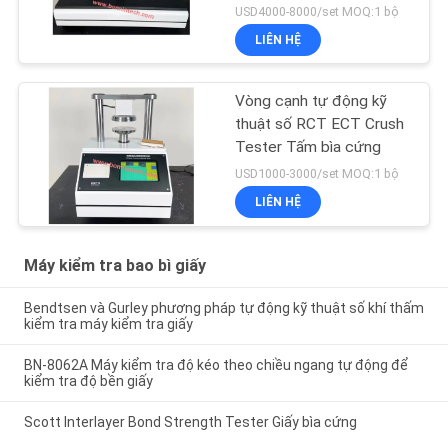
Tissue
USD4000-8000/set MOQ:1 bộ
LIÊN HỆ
Vòng cạnh tự động kỹ
thuật số RCT ECT Crush
Tester Tấm bìa cứng
USD1000-3000/set MOQ:1 bộ
LIÊN HỆ
Máy kiểm tra bao bì giấy
Bendtsen và Gurley phương pháp tự động kỹ thuật số khí thấm
kiểm tra máy kiểm tra giấy
BN-8062A Máy kiểm tra độ kéo theo chiều ngang tự động để
kiểm tra độ bền giấy
Scott Interlayer Bond Strength Tester Giấy bìa cứng