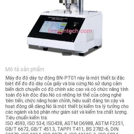
HỆ
CHÚNG
TÔI
YÊU
CẦU
BÁO
GIÁ
Mô tả sản phẩm
Máy đo độ dày tự động BN-PT01 này là một thiết bị đặc
biệt để đo độ dày của giấy và bìa cứng.Nó sử dụng cảm
SƠ
biến dịch chuyển có độ chính xác cao và có chức năng tính
toán độ kín độc đáo.Nó có những lợi thế của công nghệ
ĐỒ
tiên tiến, chức năng hoàn chỉnh, hiệu suất đáng tin cậy và
hoạt động dễ dàng.Nó là một thiết bị kiểm tra lý tưởng cho
TRANG
các ngành và bộ phận như giám sát và kiểm tra chất lượng.
Tiêu chuẩn kiểm tra:
WEB
ISO 4593, ISO 534, ISO438, ASTM D6988, ASTM F2251,
GB/T 6672, GB/T 451.3, TAPPI T411, BS 2782-6, DIN