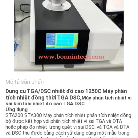
HỆ
CHÚNG
TÔI
YÊU
CẦU
BÁO
GIÁ
Mô tả sản phẩm
SƠ
Dụng cụ TGA/DSC nhiệt độ cao 1250C Máy phân
tích nhiệt đồng thời TGA DSC,
Máy phân tích nhiệt vi
ĐỒ
sai kim loại nhiệt độ cao TGA DSC
Ứng dụng
TRANG
STA200 STA300 Máy phân tích nhiệt phân tích nhiệt đồng
bộ được kết hợp với phân tích nhiệt vi sai TGA và DTA
WEB
hoặc phép đo nhiệt lượng quét vi sai DSC, và TGA và DTA
và DSC thu được bằng cách sử dụng cùng một mẫu trong