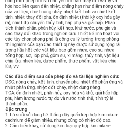
cùng một phép đo.Nó chủ yếu đo các thay đổi vật lý và
PRIVACY
hóa học liên quan đến nhiệt, chẳng hạn như điểm nóng chảy
của vật liệu, nhiệt nóng chảy, nhiệt kết tinh và nhiệt kết
POLICY
tinh, nhiệt thay đổi pha, ổn định nhiệt (thời kỳ oxy hóa gây
ra), nhiệt độ chuyển thủy tinh, hấp phụ và giải hấp, Phân
tích thành phần, phân hủy, kết hợp, khử nước, phụ gia và
các thay đổi khác trong nghiên cứu.Thiết kế linh hoạt với
các tùy chọn phong phú là công cụ lý tưởng trong phòng
thí nghiệm của bạn.Các thiết bị này được sử dụng rộng rãi
trong hầu hết các vật liệu, bao gồm nhựa, cao su, nhựa
tổng hợp, sợi, lớp phủ, gốm sứ, xi măng, thủy tinh, vật liệu
chịu lửa, nhiên liệu, dược phẩm, thực phẩm, vật liệu chịu
lửa, v.v.
Các đặc điểm sau của phép đo và tài liệu nghiên cứu:
DSC: nóng chảy, kết tinh, chuyển pha, nhiệt độ phản ứng và
nhiệt phản ứng, nhiệt đốt cháy, nhiệt dung riêng.
TGA: ổn định nhiệt, phân hủy, oxy hóa và khử, giải hấp hấp
phụ, hàm lượng nước tự do và nước tinh thể, tính tỷ lệ
thành phần.
Đặc trưng
1. Lò sưởi sử dụng hệ thống dây quấn kép hợp kim niken-
cadmium để giảm nhiễu, nhưng cũng có nhiệt độ cao.
2. Cảm biến khay, sử dụng kim loại quý hợp kim niken-