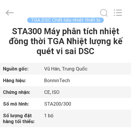
nhiệt
tga
dta
supplier.
Copyright
TGA DSC Chất liệu nhiệt thiết bị
©
2022
-
STA300 Máy phân tích nhiệt
TRANG
2025
Wuhan
đồng thời TGA Nhiệt lượng kế
CHỦ
Bonnin
Technology
Ltd..
quét vi sai DSC
All
Rights
CÁC
Reserved.
Developed
by
SẢN
Nguồn gốc:
Vũ Hán, Trung Quốc
ECER
PHẨM
Hàng hiệu:
BonninTech
Chứng nhận:
CE, ISO
VIDEO
Số mô hình:
STA200/300
VỀ
Số lượng đặt
1 bộ
hàng tối thiểu:
CHÚNG