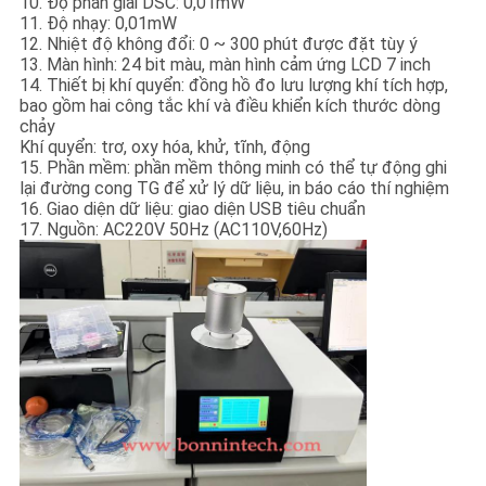
10. Độ phân giải DSC: 0,01mW
11. Độ nhạy: 0,01mW
12. Nhiệt độ không đổi: 0 ~ 300 phút được đặt tùy ý
13. Màn hình: 24 bit màu, màn hình cảm ứng LCD 7 inch
14. Thiết bị khí quyển: đồng hồ đo lưu lượng khí tích hợp,
bao gồm hai công tắc khí và điều khiển kích thước dòng
chảy
Khí quyển: trơ, oxy hóa, khử, tĩnh, động
15. Phần mềm: phần mềm thông minh có thể tự động ghi
lại đường cong TG để xử lý dữ liệu, in báo cáo thí nghiệm
16. Giao diện dữ liệu: giao diện USB tiêu chuẩn
17. Nguồn: AC220V 50Hz (AC110V,60Hz)