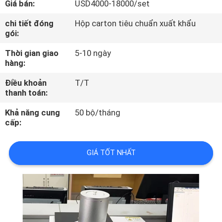
Giá bán:
USD4000-18000/set
TÔI
chi tiết đóng
Hộp carton tiêu chuẩn xuất khẩu
gói:
THAM
Thời gian giao
5-10 ngày
QUAN
hàng:
NHÀ
Điều khoản
T/T
MÁY
thanh toán:
Khả năng cung
50 bộ/tháng
KIỂM
cấp:
SOÁT
GIÁ TỐT NHẤT
CHẤT
LƯỢNG
LIÊN