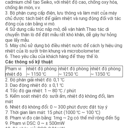
cadmium chế tạo Seiko, với nhiệt độ cao, chống oxy hóa,
chống ăn mòn, v.v.
3. Bộ phận cung cấp điện, lưu thông và làm mát của máy
chủ được tách biệt để giảm nhiệt và rung động đối với tác
động của cân bằng vi mô.
4. Sử dụng cấu trúc nắp mở, dễ vận hành.Thao tác di
chuyển thân lò để đặt mẫu rất khó khăn, dễ gây hư hỏng
que lấy mẫu.
5. Máy chủ sử dụng bộ điều nhiệt nước để cách ly hiệu ứng
nhiệt của lò sưởi trên khung và microbolometer.
6. Theo yêu cầu của khách hàng để thay thế lò.
Các thông số kỹ thuật
Phạm vi
nhiệt độ phòng
nhiệt độ phòng
nhiệt độ phòng
nhiệt độ
~ 1150 ℃
~ 1250 ℃
~ 1350 ℃
2. Độ phân giải nhiệt độ: 0,1 ℃
3. Dao động nhiệt độ: ± 0,1 ℃
4. Tốc độ gia nhiệt: 1 ~ 80 ℃ / phút
5. Kiểm soát nhiệt độ: sưởi ấm, nhiệt độ không đổi, làm
mát
6. Nhiệt độ không đổi: 0 ~ 300 phút được đặt tùy ý
7. Thời gian làm mát: 15 phút (1000 ℃ ~ 100 ℃)
8. Phạm vi đo cân bằng: 1mg ~ 2g có thể mở rộng đến 5g
9. Phạm vi DSC: 0 ~ ± 500mW