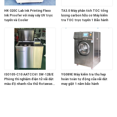
PRIVACY
HK-320C Lab Ink Printing Flexo
TA3.0 Máy phân tích TOC tổng
POLICY
Ink Proofer với máy sấy UV trực
lượng carbon hữu cơ Máy kiểm
tuyến và Cooler
tra TOC trực tuyến 1 Bảo hành
ISO105-C10 AATCC61 SW-12B/E
YG089E Máy kiểm tra thu hẹp
Phòng thí nghiệm điện tử vải dệt
hoàn toàn tự động của vải dệt
màu độ nhanh rửa thử Rotawash
may giặt 1 năm bảo hành
Colorfastness Tester