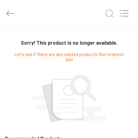
2025
Wuhan
Bonnin
Technology
Ltd..
All
Rights
TRANG
Reserved.
Developed
by
CHỦ
Sorry! This product is no longer available.
ECER
Let's see if there are any related products that interest
you
CÁC
SẢN
PHẨM
VIDEO
VỀ
CHÚNG