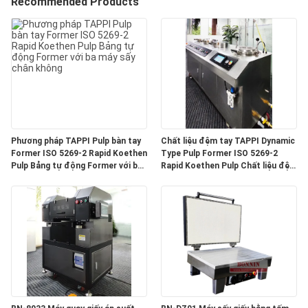
Recommended Products
TÔI
THAM
QUAN
NHÀ
MÁY
Phương pháp TAPPI Pulp bàn tay
Chất liệu đệm tay TAPPI Dynamic
Former ISO 5269-2 Rapid Koethen
Type Pulp Former ISO 5269-2
KIỂM
Pulp Bảng tự động Former với ba
Rapid Koethen Pulp Chất liệu đệm
máy sấy chân không
tự động Former với ba máy sấy
SOÁT
chân không
CHẤT
LƯỢNG
LIÊN