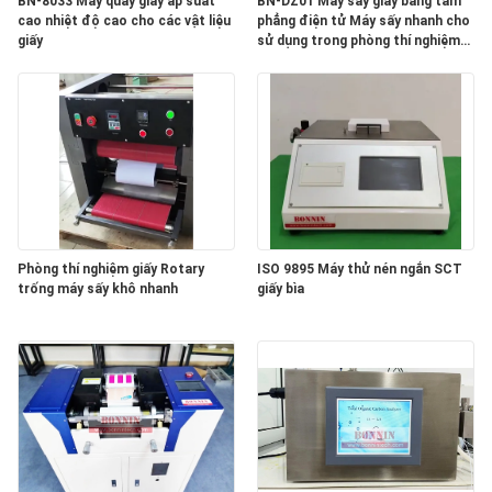
HỆ
BN-8033 Máy quay giấy áp suất
BN-DZ01 Máy sấy giấy bằng tấm
cao nhiệt độ cao cho các vật liệu
phẳng điện tử Máy sấy nhanh cho
CHÚNG
giấy
sử dụng trong phòng thí nghiệm
với bảo hành 1 năm
TÔI
YÊU
CẦU
BÁO
GIÁ
Phòng thí nghiệm giấy Rotary
ISO 9895 Máy thử nén ngắn SCT
trống máy sấy khô nhanh
giấy bìa
SƠ
ĐỒ
TRANG
WEB