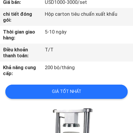
Giá bán:
USD1000-3000/set
TÔI
chi tiết đóng
Hộp carton tiêu chuẩn xuất khẩu
gói:
THAM
Thời gian giao
5-10 ngày
QUAN
hàng:
NHÀ
Điều khoản
T/T
MÁY
thanh toán:
Khả năng cung
200 bộ/tháng
KIỂM
cấp:
SOÁT
GIÁ TỐT NHẤT
CHẤT
LƯỢNG
LIÊN