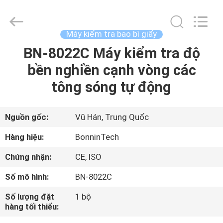
tra
hệ
số
ma
sát
Máy kiểm tra bao bì giấy
ISO
8295
nhà
BN-8022C Máy kiểm tra độ
TRANG
cung
cấp.
bền nghiền cạnh vòng các
CHỦ
Copyright
©
2022
tông sóng tự động
-
2025
CÁC
Wuhan
Bonnin
Technology
SẢN
Nguồn gốc:
Vũ Hán, Trung Quốc
Ltd..
All
Rights
PHẨM
Hàng hiệu:
BonninTech
Reserved.
Developed
by
Chứng nhận:
CE, ISO
ECER
VIDEO
Số mô hình:
BN-8022C
VỀ
Số lượng đặt
1 bộ
hàng tối thiểu:
CHÚNG