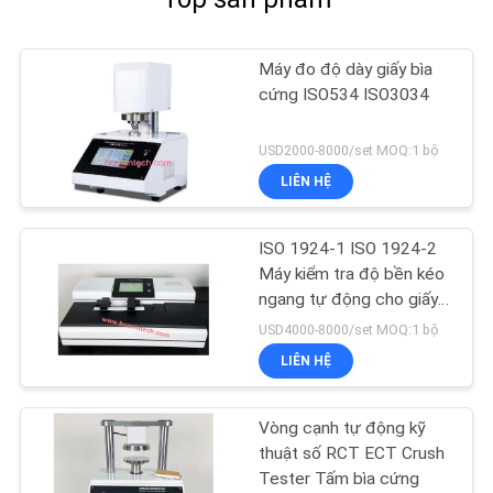
Máy đo độ dày giấy bìa
cứng ISO534 ISO3034
USD2000-8000/set MOQ:1 bộ
LIÊN HỆ
ISO 1924-1 ISO 1924-2
Máy kiểm tra độ bền kéo
ngang tự động cho giấy
Tissue
USD4000-8000/set MOQ:1 bộ
LIÊN HỆ
Vòng cạnh tự động kỹ
thuật số RCT ECT Crush
Tester Tấm bìa cứng