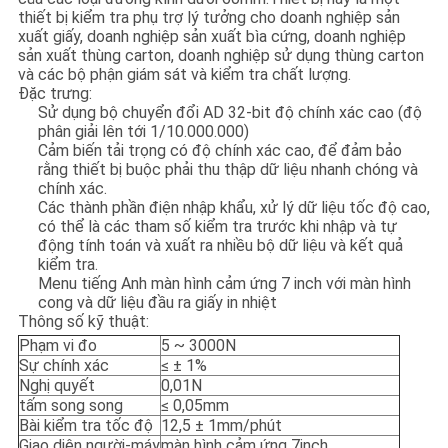
PRIVACY
thiết bị kiểm tra phụ trợ lý tưởng cho doanh nghiệp sản
xuất giấy, doanh nghiệp sản xuất bìa cứng, doanh nghiệp
POLICY
sản xuất thùng carton, doanh nghiệp sử dụng thùng carton
và các bộ phận giám sát và kiểm tra chất lượng.
Đặc trưng:
Sử dụng bộ chuyển đổi AD 32-bit độ chính xác cao (độ
phân giải lên tới 1/10.000.000)
Cảm biến tải trọng có độ chính xác cao, để đảm bảo
rằng thiết bị buộc phải thu thập dữ liệu nhanh chóng và
chính xác.
Các thành phần điện nhập khẩu, xử lý dữ liệu tốc độ cao,
có thể là các tham số kiểm tra trước khi nhập và tự
động tính toán và xuất ra nhiều bộ dữ liệu và kết quả
kiểm tra.
Menu tiếng Anh màn hình cảm ứng 7 inch với màn hình
cong và dữ liệu đầu ra giấy in nhiệt
Thông số kỹ thuật:
Phạm vi đo
5 ~ 3000N
Sự chính xác
≤ ± 1%
Nghị quyết
0,01N
tấm song song
≤ 0,05mm
Bài kiểm tra tốc độ
12,5 ± 1mm/phút
Giao diện người-máy
màn hình cảm ứng 7inch