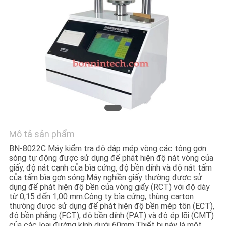
HỆ
CHÚNG
TÔI
YÊU
CẦU
BÁO
GIÁ
Mô tả sản phẩm
SƠ
BN-8022C Máy kiểm tra độ dập mép vòng các tông gợn
sóng tự động được sử dụng để phát hiện độ nát vòng của
ĐỒ
giấy, độ nát cạnh của bìa cứng, độ bền dính và độ nát tấm
của tấm bìa gợn sóng.Máy nghiền giấy thường được sử
TRANG
dụng để phát hiện độ bền của vòng giấy (RCT) với độ dày
từ 0,15 đến 1,00 mm.Công ty bìa cứng, thùng carton
WEB
thường được sử dụng để phát hiện độ bền mép tôn (ECT),
độ bền phẳng (FCT), độ bền dính (PAT) và độ ép lõi (CMT)
của các loại đường kính dưới 60mm.Thiết bị này là một