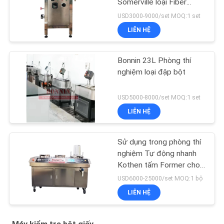
Somerville loại Fiber
Fractionator
USD3000-9000/set MOQ:1 set
LIÊN HỆ
Bonnin 23L Phòng thí
nghiệm loại đập bột
USD5000-8000/set MOQ:1 set
LIÊN HỆ
Sử dụng trong phòng thí
nghiệm Tự động nhanh
Kothen tấm Former cho
giấy bột
USD6000-25000/set MOQ:1 bộ
LIÊN HỆ