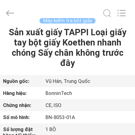
bột
giấy
phòng
thí
nghiệm
Máy kiểm tra bột giấy
380V
nhà
cung
Sản xuất giấy TAPPI Loại giấy
TRANG
cấp.
Copyright
tay bột giấy Koethen nhanh
CHỦ
©
2022
-
chóng Sấy chân không trước
2025
Wuhan
CÁC
Bonnin
đây
Technology
Ltd..
SẢN
All
Rights
Reserved.
PHẨM
Nguồn gốc:
Vũ Hán, Trung Quốc
Developed
by
ECER
Hàng hiệu:
BonninTech
VIDEO
Chứng nhận:
CE, ISO
Số mô hình:
BN-8053-01A
VỀ
CHÚNG
Số lượng đặt
1 BỘ