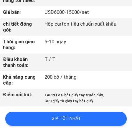
hàng tối thiểu:
TÔI
Giá bán:
USD6000-15000/set
THAM
chi tiết đóng
Hộp carton tiêu chuẩn xuất khẩu
gói:
QUAN
Thời gian giao
5-10 ngày
NHÀ
hàng:
MÁY
Điều khoản
T / T
thanh toán:
KIỂM
Khả năng cung
200 bộ / tháng
SOÁT
cấp:
CHẤT
Điểm nổi bật:
,
TAPPI Loại bột giấy tay trước đây
LƯỢNG
Cựu giấy tờ giấy tay bột giấy
GIÁ TỐT NHẤT
LIÊN