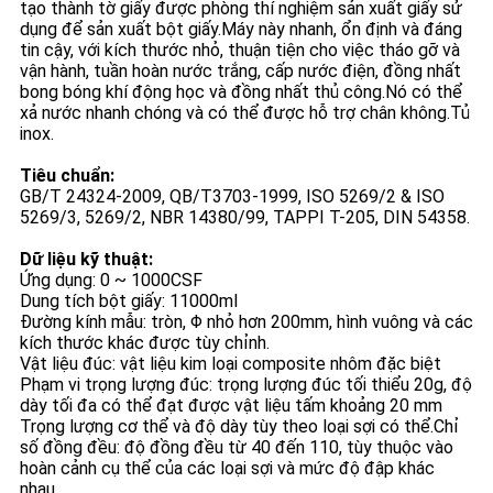
tạo thành tờ giấy được phòng thí nghiệm sản xuất giấy sử
PRIVACY
dụng để sản xuất bột giấy.Máy này nhanh, ổn định và đáng
POLICY
tin cậy, với kích thước nhỏ, thuận tiện cho việc tháo gỡ và
vận hành, tuần hoàn nước trắng, cấp nước điện, đồng nhất
bong bóng khí động học và đồng nhất thủ công.Nó có thể
xả nước nhanh chóng và có thể được hỗ trợ chân không.Tủ
inox.
Tiêu chuẩn:
GB/T 24324-2009, QB/T3703-1999, ISO 5269/2 & ISO
5269/3, 5269/2, NBR 14380/99, TAPPI T-205, DIN 54358.
Dữ liệu kỹ thuật:
Ứng dụng: 0 ~ 1000CSF
Dung tích bột giấy: 11000ml
Đường kính mẫu: tròn, Φ nhỏ hơn 200mm, hình vuông và các
kích thước khác được tùy chỉnh.
Vật liệu đúc: vật liệu kim loại composite nhôm đặc biệt
Phạm vi trọng lượng đúc: trọng lượng đúc tối thiểu 20g, độ
dày tối đa có thể đạt được vật liệu tấm khoảng 20 mm
Trọng lượng cơ thể và độ dày tùy theo loại sợi có thể.Chỉ
số đồng đều: độ đồng đều từ 40 đến 110, tùy thuộc vào
hoàn cảnh cụ thể của các loại sợi và mức độ đập khác
nhau