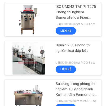
ISO UM242 TAPPI T275
Phòng thí nghiệm
Somerville loại Fiber
Fractionator
USD3000-9000/set MOQ:1 set
LIÊN HỆ
Bonnin 23L Phòng thí
nghiệm loại đập bột
USD5000-8000/set MOQ:1 set
LIÊN HỆ
Sử dụng trong phòng thí
nghiệm Tự động nhanh
Kothen tấm Former cho
giấy bột
USD6000-25000/set MOQ:1 bộ