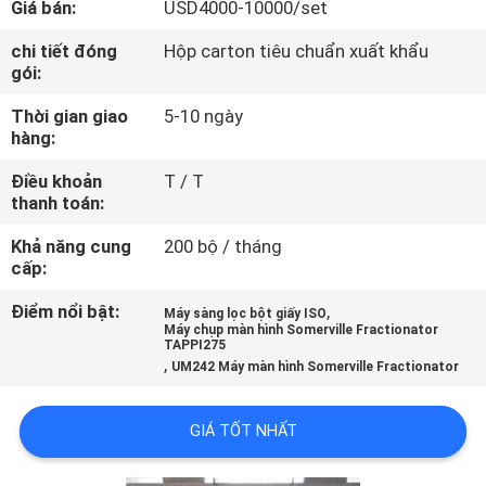
Giá bán:
USD4000-10000/set
TÔI
chi tiết đóng
Hộp carton tiêu chuẩn xuất khẩu
gói:
THAM
Thời gian giao
5-10 ngày
QUAN
hàng:
NHÀ
Điều khoản
T / T
MÁY
thanh toán:
Khả năng cung
200 bộ / tháng
KIỂM
cấp:
SOÁT
Điểm nổi bật:
,
Máy sàng lọc bột giấy ISO
Máy chụp màn hình Somerville Fractionator
CHẤT
TAPPI275
,
UM242 Máy màn hình Somerville Fractionator
LƯỢNG
GIÁ TỐT NHẤT
LIÊN