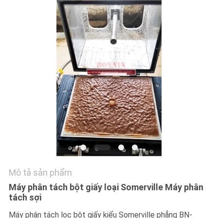
HỆ
CHÚNG
TÔI
YÊU
CẦU
BÁO
GIÁ
SƠ
ĐỒ
Mô tả sản phẩm
TRANG
Máy phân tách bột giấy loại Somerville Máy phân
WEB
tách sợi
Máy phân tách lọc bột giấy kiểu Somerville phẳng BN-