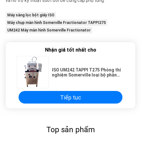
và hỗ trợ kỹ thuật suốt đời để cung cấp phụ tùng.
Máy sàng lọc bột giấy ISO
Máy chụp màn hình Somerville Fractionator TAPPI275
UM242 Máy màn hình Somerville Fractionator
Nhận giá tốt nhất cho
ISO UM242 TAPPI T275 Phòng thí
nghiệm Somerville loại bộ phân
hạch sợi cho bột giấy
Tiếp tục
Top sản phẩm