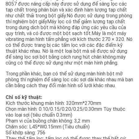
PRIVACY
8057 được nâng cấp này được sử dụng để sàng lọc các
tạp chất trong phân bùn và xác định hàm lượng tạp chất
POLICY
như chất thải trong bột giấy.Nó được sử dụng trong phòng
thí nghiệm bột giấyMáy lọc có thể giảm lượng tạp chất
trong dung dịch bột mà không đáp ứng các yêu cầu của
quy trình, và có được một bột sạch tốt.Máy là một máy
vibrating màn hình tấm phẳng với kích thước 270 × 320. Nó
có thể được trang bị các tấm lọc với các đặc điểm kỹ
thuật khác nhau. Nó là một loại bột mà sẽ được sử dụng
để sàng lọc sợi bột bằng cách rung hút chân không.máy
cũng có thể được sử dụng như một màn hình phẳng.
Trong phần khác, bạn có thể sử dụng màn hình bột mỡ
phòng thí nghiệm để sàng lọc các sợi dài khác nhau mà bạn
cần bằng cách thay đổi màn hình số lưới khác nhau.
Chỉ số kỹ thuật:
Kích thước khung màn hình: 320mm*270mm
Chọn màn hình: 0.10/0.15/0.20/0.25/0.30mm Tùy thuộc
vào loại sợi (tiêu chuẩn 0.3mm)
Phạm vi của buồng chân không: 3,2 mm
Chăm sóc: L45*W0.15mm (Tiêu chuẩn)
Số khớp sàng: 756
Thay thế tấm lọc: tấm lọc có thể được thay thế bất cứ