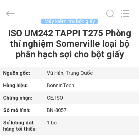
bột
phòng
thí
nghiệm
thung
Máy kiểm tra bột giấy
lũng
750W
nhà
ISO UM242 TAPPI T275 Phòng
TRANG
cung
cấp.
thí nghiệm Somerville loại bộ
CHỦ
Copyright
©
2022
phân hạch sợi cho bột giấy
-
2025
CÁC
Wuhan
Bonnin
Technology
SẢN
Nguồn gốc:
Vũ Hán, Trung Quốc
Ltd..
All
Rights
PHẨM
Hàng hiệu:
BonninTech
Reserved.
Developed
by
Chứng nhận:
CE, ISO
ECER
VIDEO
Số mô hình:
BN-8057
VỀ
Số lượng đặt
1 bộ
hàng tối thiểu:
CHÚNG