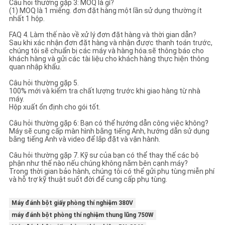
Câu hỏi thường gặp 3: MOQ là gì?
(1) MOQ là 1 miếng. đơn đặt hàng một lần sử dụng thường ít
nhất 1 hộp.
FAQ 4. Làm thế nào về xử lý đơn đặt hàng và thời gian dẫn?
Sau khi xác nhận đơn đặt hàng và nhận được thanh toán trước,
chúng tôi sẽ chuẩn bị các máy và hàng hóa.sẽ thông báo cho
khách hàng và gửi các tài liệu cho khách hàng thực hiện thông
quan nhập khẩu.
Câu hỏi thường gặp 5.
100% mới và kiểm tra chất lượng trước khi giao hàng từ nhà
máy.
Hộp xuất ổn định cho gói tốt.
Câu hỏi thường gặp 6: Bạn có thể hướng dẫn công việc không?
Máy sẽ cung cấp màn hình bằng tiếng Anh, hướng dẫn sử dụng
bằng tiếng Anh và video để lắp đặt và vận hành.
Câu hỏi thường gặp 7. Kỹ sư của bạn có thể thay thế các bộ
phận như thế nào nếu chúng không nằm bên cạnh máy?
Trong thời gian bảo hành, chúng tôi có thể gửi phụ tùng miễn phí
và hỗ trợ kỹ thuật suốt đời để cung cấp phụ tùng.
Máy đánh bột giấy phòng thí nghiệm 380V
máy đánh bột phòng thí nghiệm thung lũng 750W