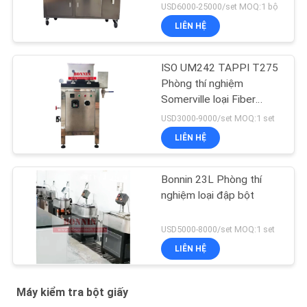
giấy bột
USD6000-25000/set MOQ:1 bộ
LIÊN HỆ
ISO UM242 TAPPI T275
Phòng thí nghiệm
Somerville loại Fiber
Fractionator
USD3000-9000/set MOQ:1 set
LIÊN HỆ
Bonnin 23L Phòng thí
nghiệm loại đập bột
USD5000-8000/set MOQ:1 set
LIÊN HỆ
Máy kiểm tra bột giấy