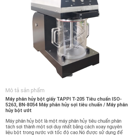
HỆ
CHÚNG
TÔI
YÊU
CẦU
BÁO
GIÁ
SƠ
Mô tả sản phẩm
ĐỒ
Máy phân hủy bột giấy TAPPI T-205 Tiêu chuẩn ISO-
5263, BN-8054 Máy phân hủy sợi tiêu chuẩn / Máy phân
TRANG
hủy bột ướt
WEB
Máy phân hủy bột là một máy phân hủy tiêu chuẩn phân
tách sợi thành một sợi duy nhất bằng cách xoay nguyên
liệu bột trong nước với tốc độ cao.Nó được sử dụng để