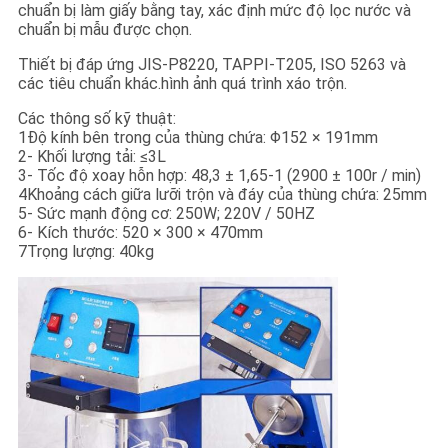
PRIVACY
chuẩn bị làm giấy bằng tay, xác định mức độ lọc nước và
chuẩn bị mẫu được chọn.
POLICY
Thiết bị đáp ứng JIS-P8220, TAPPI-T205, ISO 5263 và
các tiêu chuẩn khác.hình ảnh quá trình xáo trộn.
Các thông số kỹ thuật:
1Độ kính bên trong của thùng chứa: Φ152 × 191mm
2- Khối lượng tải: ≤3L
3- Tốc độ xoay hỗn hợp: 48,3 ± 1,65-1 (2900 ± 100r / min)
4Khoảng cách giữa lưỡi trộn và đáy của thùng chứa: 25mm
5- Sức mạnh động cơ: 250W; 220V / 50HZ
6- Kích thước: 520 × 300 × 470mm
7Trọng lượng: 40kg