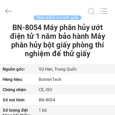
2026
Wuhan
Bonnin
Technology
Ltd..
Máy kiểm tra bột giấy
All
Rights
Reserved.
BN-8054 Máy phân hủy ướt
TRANG
Developed
by
điện tử 1 năm bảo hành Máy
CHỦ
ECER
phân hủy bột giấy phòng thí
CÁC
nghiệm để thử giấy
SẢN
PHẨM
Nguồn gốc:
Vũ Hán, Trung Quốc
Hàng hiệu:
BonninTech
VIDEO
Chứng nhận:
CE, ISO
Số mô hình:
BN-8054
VỀ
CHÚNG
Số lượng đặt
1 bộ