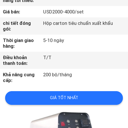
hàng tối thiểu:
TÔI
Giá bán:
USD2000-4000/set
THAM
chi tiết đóng
Hộp carton tiêu chuẩn xuất khẩu
gói:
QUAN
Thời gian giao
5-10 ngày
NHÀ
hàng:
MÁY
Điều khoản
T/T
thanh toán:
KIỂM
Khả năng cung
200 bộ/tháng
SOÁT
cấp:
CHẤT
GIÁ TỐT NHẤT
LƯỢNG
LIÊN