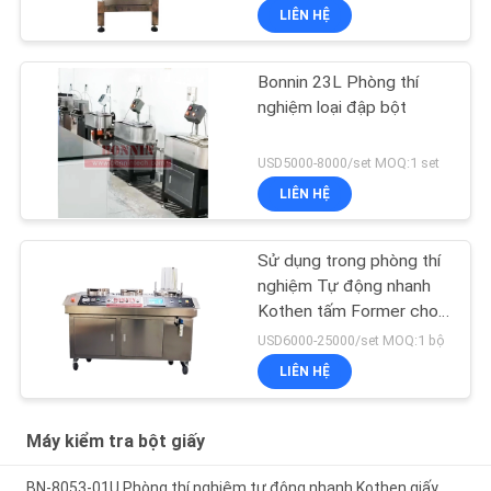
LIÊN HỆ
Bonnin 23L Phòng thí
nghiệm loại đập bột
USD5000-8000/set MOQ:1 set
LIÊN HỆ
Sử dụng trong phòng thí
nghiệm Tự động nhanh
Kothen tấm Former cho
giấy bột
USD6000-25000/set MOQ:1 bộ
LIÊN HỆ
Máy kiểm tra bột giấy
BN-8053-01U Phòng thí nghiệm tự động nhanh Kothen giấy