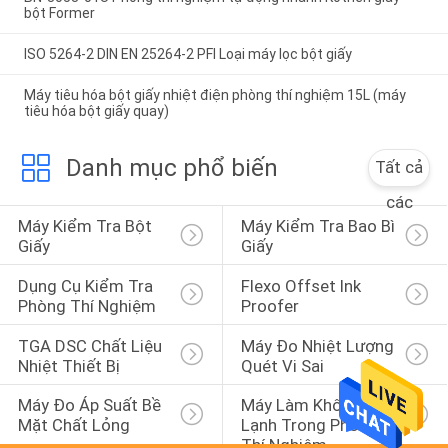
bột Former
ISO 5264-2 DIN EN 25264-2 PFI Loại máy lọc bột giấy
Máy tiêu hóa bột giấy nhiệt điện phòng thí nghiệm 15L (máy
tiêu hóa bột giấy quay)
Danh mục phổ biến
Tất cả
các
Máy Kiểm Tra Bột 
Máy Kiểm Tra Bao Bì 
Giấy
Giấy
Dụng Cụ Kiểm Tra 
Flexo Offset Ink 
Phòng Thí Nghiệm
Proofer
TGA DSC Chất Liệu 
Máy Đo Nhiệt Lượng 
Nhiệt Thiết Bị
Quét Vi Sai
Máy Đo Áp Suất Bề 
Máy Làm Khô Đông 
Mặt Chất Lỏng
Lạnh Trong Phòng 
Thí Nghiệm