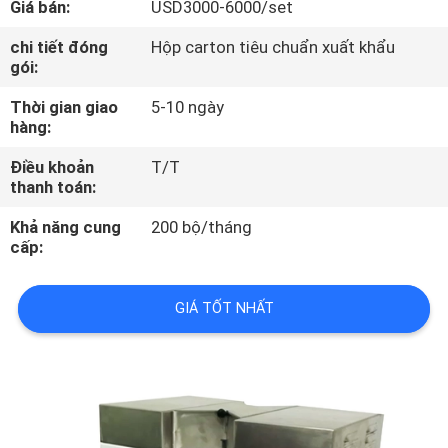
Giá bán:
USD3000-6000/set
TÔI
chi tiết đóng
Hộp carton tiêu chuẩn xuất khẩu
gói:
THAM
Thời gian giao
5-10 ngày
QUAN
hàng:
NHÀ
Điều khoản
T/T
MÁY
thanh toán:
Khả năng cung
200 bộ/tháng
KIỂM
cấp:
SOÁT
GIÁ TỐT NHẤT
CHẤT
LƯỢNG
LIÊN