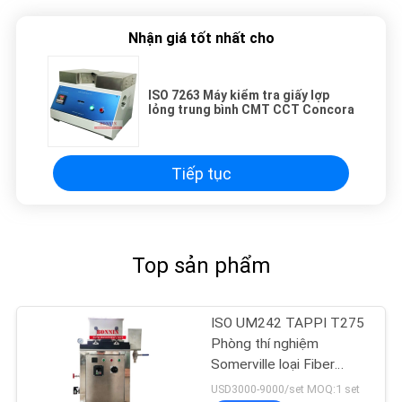
Nhận giá tốt nhất cho
ISO 7263 Máy kiểm tra giấy lợp
lỏng trung bình CMT CCT Concora
Tiếp tục
Top sản phẩm
ISO UM242 TAPPI T275
Phòng thí nghiệm
Somerville loại Fiber
Fractionator
USD3000-9000/set MOQ:1 set