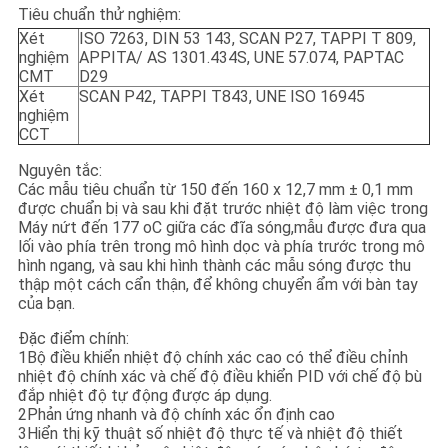
PRIVACY
Tiêu chuẩn thử nghiệm:
Xét
ISO 7263, DIN 53 143, SCAN P27, TAPPI T 809,
POLICY
nghiệm
APPITA/ AS 1301.434S, UNE 57.074, PAPTAC
CMT
D29
Xét
SCAN P42, TAPPI T843, UNE ISO 16945
nghiệm
CCT
Nguyên tắc:
Các mẫu tiêu chuẩn từ 150 đến 160 x 12,7 mm ± 0,1 mm
được chuẩn bị và sau khi đặt trước nhiệt độ làm việc trong
Máy nứt đến 177 oC giữa các đĩa sóng,mẫu được đưa qua
lối vào phía trên trong mô hình dọc và phía trước trong mô
hình ngang, và sau khi hình thành các mẫu sóng được thu
thập một cách cẩn thận, để không chuyển ẩm với bàn tay
của bạn.
Đặc điểm chính:
1Bộ điều khiển nhiệt độ chính xác cao có thể điều chỉnh
nhiệt độ chính xác và chế độ điều khiển PID với chế độ bù
đắp nhiệt độ tự động được áp dụng.
2Phản ứng nhanh và độ chính xác ổn định cao
3Hiển thị kỹ thuật số nhiệt độ thực tế và nhiệt độ thiết