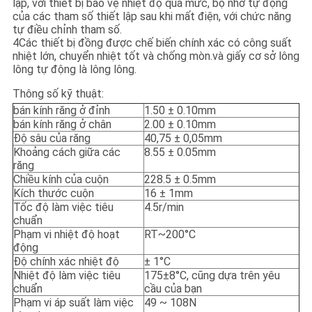
lập, với thiết bị bảo vệ nhiệt độ quá mức, bộ nhớ tự động
của các tham số thiết lập sau khi mất điện, với chức năng
tự điều chỉnh tham số.
4Các thiết bị đồng được chế biến chính xác có công suất
nhiệt lớn, chuyển nhiệt tốt và chống mòn.và giấy cơ sở lông
lông tự động là lông lông.
Thông số kỹ thuật:
bán kính răng ở đỉnh
1.50 ± 0.10mm
bán kính răng ở chân
2.00 ± 0.10mm
Độ sâu của răng
40,75 ± 0,05mm
Khoảng cách giữa các
8.55 ± 0.05mm
răng
Chiều kính của cuộn
228.5 ± 0.5mm
Kích thước cuộn
16 ± 1mm
Tốc độ làm việc tiêu
4.5r/min
chuẩn
Phạm vi nhiệt độ hoạt
RT~200°C
động
Độ chính xác nhiệt độ
± 1°C
Nhiệt độ làm việc tiêu
175±8°C, cũng dựa trên yêu
chuẩn
cầu của bạn
Phạm vi áp suất làm việc
49 ~ 108N