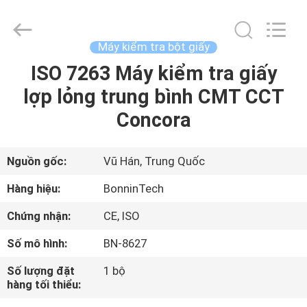
bột
giấy
phòng
thí
nghiệm
Máy kiểm tra bột giấy
BN-
8049
nhà
ISO 7263 Máy kiểm tra giấy
TRANG
cung
cấp.
lợp lỏng trung bình CMT CCT
CHỦ
Copyright
©
2022
Concora
-
2025
CÁC
Wuhan
Bonnin
Technology
SẢN
Nguồn gốc:
Vũ Hán, Trung Quốc
Ltd..
All
Rights
PHẨM
Hàng hiệu:
BonninTech
Reserved.
Developed
by
Chứng nhận:
CE, ISO
ECER
VIDEO
Số mô hình:
BN-8627
VỀ
Số lượng đặt
1 bộ
hàng tối thiểu:
CHÚNG